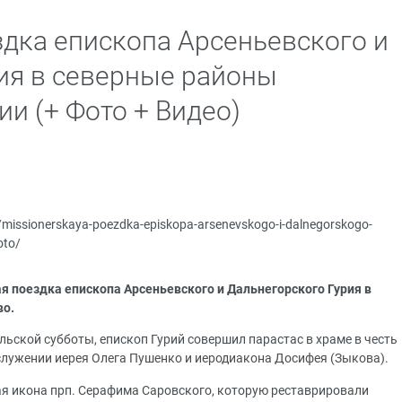
дка епископа Арсеньевского и
ия в северные районы
и (+ Фото + Видео)
ru/missionerskaya-poezdka-episkopa-arsenevskogo-i-dalnegorskogo-
oto/
я поездка епископа Арсеньевского и Дальнегорского Гурия в
во.
льской субботы, епископ Гурий совершил парастас в храме в честь
ослужении иерея Олега Пушенко и иеродиакона Досифея (Зыкова).
я икона прп. Серафима Саровского, которую реставрировали