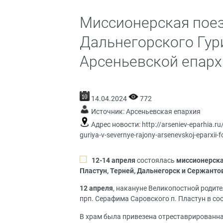
Миссионерская поез
Дальнегорского Гур
Арсеньевской епархи
14.04.2024
772
Источник:
Арсеньевская епархия
Адрес новости:
http://arseniev-eparhia.
guriya-v-severnye-rajony-arsenevskoj-eparxii-f
12-14 апреля
состоялась
миссионерска
Пластун, Терней, Дальнегорск и Сержанто
12 апреля
, накануне Великопостной родите
прп. Серафима Саровского п. Пластун в с
В храм была привезена отреставрированна