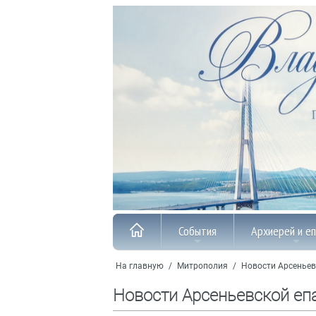
События
Архиерей и е
На главную
/
Митрополия
/
Новости Арсеньев
Новости Арсеньевской еп