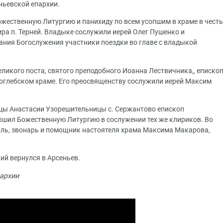
ьевской епархии.
ественную Литургию и панихиду по всем усопшим в храме в честь
ра п. Терней. Владыке сослужили иерей Олег Пушенко и
ания Богослужения участники поездки во главе с владыкой
Великого поста, святого преподобного Иоанна Лествичника,, еписко
оглебском храме. Его преосвященству сослужили иерей Максим
ицы Анастасии Узорешительницы с. Сержантово епископ
ршил Божественную Литургию в сослужении тех же клириков. Во
ль, звонарь и помощник настоятеля храма Максима Макарова,
ий вернулся в Арсеньев.
архии