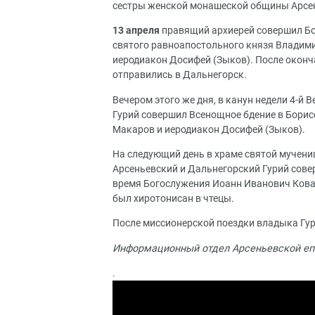
сестры женской монашеской общины Арсен
13 апреля
правящий архиерей совершил Бож
святого равноапостольного князя Владими
иеродиакон Досифей (Зыков). После оконч
отправились в Дальнегорск.
Вечером этого же дня, в канун недели 4-й 
Гурий совершил Всенощное бдение в Борис
Макаров и иеродиакон Досифей (Зыков).
На следующий день в храме святой мучен
Арсеньевский и Дальнегорский Гурий сове
время Богослужения Иоанн Иванович Кова
был хиротонисан в чтецы.
После миссионерской поездки владыка Гур
Информационный отдел Арсеньевской еп
.