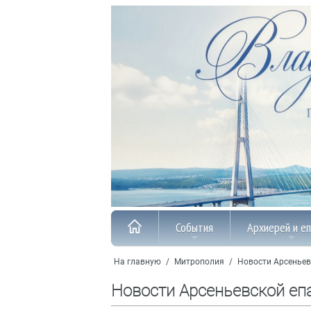
События
Архиерей и е
На главную
/
Митрополия
/
Новости Арсеньев
Новости Арсеньевской еп