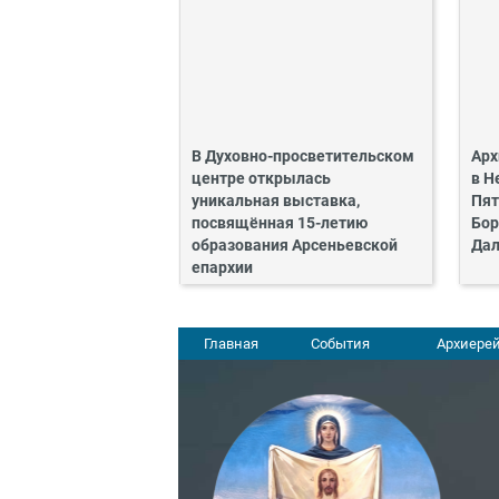
В Духовно-просветительском
Арх
центре открылась
в Н
уникальная выставка,
Пят
посвящённая 15-летию
Бор
образования Арсеньевской
Дал
епархии
Главная
События
Архиерей