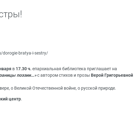
стры!
u/dorogie-bratya-i-sestry/
нваря
в
17.30 ч.
епархиальная библиотека приглашает на
траницы поэзии…»
с автором стихов и прозы
Верой Григорьевной
ере, о Великой Отечественной войне, о русской природе.
кий центр
.