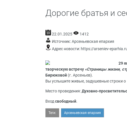
Дорогие братья и се
22.01.2025
1412
Источник:
Арсеньевская епархия
Адрес новости:
https://arseniev-eparhia.r
29 я
творческую встречу
«Страницы жизни, с
Бирюковой
(г. Арсеньев).
Вы услышите живые, задушевные строки о в
Место проведения:
Духовно-просветительс
Вход
свободный
.
Теги:
Арсеньевская епархия