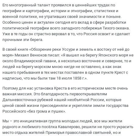
Его многогранный талант проявился в ценнейших трудах по
географии и картографии, истории и этнографии, статистике и
военной политике, не утративших своей значимости и поныне.
Особенно ценен и актуален сегодня его вклад в сфере разработки
политической географии всего западного побережья Тихого океана.
Уже в те годы он страстно веровал в то, что Россия освоит и сделает
прочными эти берега.
В своей книге «Обозрение реки Уссури и земель к востоку от неё до
моря» Михаил Венюков писал: «Я вышел на берегу Японского моря не
около Владимирской гавани, а несколько восточнее и севернее, то и
людей на берегу морском мною нигде не оставлено, а как знак
нашего пребывания в тех местах поставлен в одном пункте Крест с
надписью, что мы были там 18 июля 1858 г.».
Поэтому для нас установка Креста в его историческом месте очень
важная миссия. Это благодарность первооткрывателям
Дальневосточных рубежей нашей необъятной России, которые
ценой своей жизни присоединяли и укрепляли земли государства
Российского «без грома и пушек».
Мы – это инициативная группа молодых людей, все мы жители
родного и любимого посёлка Кавалерово, решили не просто украсить
место отдыха жителей Приморья православной святыней, но и