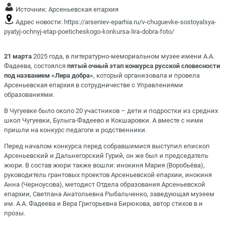
Источник:
Арсеньевская епархия
Адрес новости:
https://arseniev-eparhia.ru/v-chuguevke-sostoyalsya-
pyatyj-ochnyj-etap-poeticheskogo-konkursa-lira-dobra-foto/
21 марта
2025 года, в литературно-мемориальном музее имени А.А.
Фадеева, состоялся
пятый очный этап конкурса русской словесности
под названием «Лира добра»
, который организовала и провела
Арсеньевская епархия в сотрудничестве с Управлениями
образованиями.
В Чугуевке было около 20 участников – дети и подростки из средних
школ Чугуевки, Булыга-Фадеево и Кокшаровки. А вместе с ними
пришли на конкурс педагоги и родственники.
Перед началом конкурса перед собравшимися выступил епископ
Арсеньевский и Дальнегорский Гурий, он же был и председатель
жюри. В состав жюри также вошли: инокиня Мария (Воробьёва),
руководитель грантовых проектов Арсеньевской епархии, инокиня
Анна (Черноусова), методист Отдела образования Арсеньевской
епархии, Светлана Анатольевна Рыбальченко, заведующая музеем
им. А.А. Фадеева и Вера Григорьевна Бирюкова, автор стихов в и
прозы.