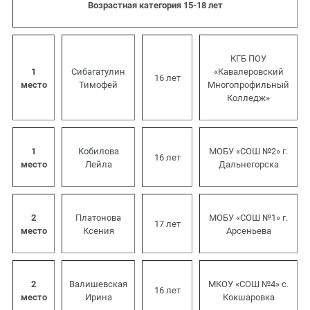
Возрастная категория 15-18 лет
КГБ ПОУ
1
Сибагатулин
«Кавалеровский
16 лет
место
Тимофей
Многопрофильный
Колледж»
1
Кобилова
МОБУ «СОШ №2» г.
16 лет
место
Лейла
Дальнегорска
2
Платонова
МОБУ «СОШ №1» г.
17 лет
место
Ксения
Арсеньева
2
Валишевская
МКОУ «СОШ №4» с.
16 лет
место
Ирина
Кокшаровка