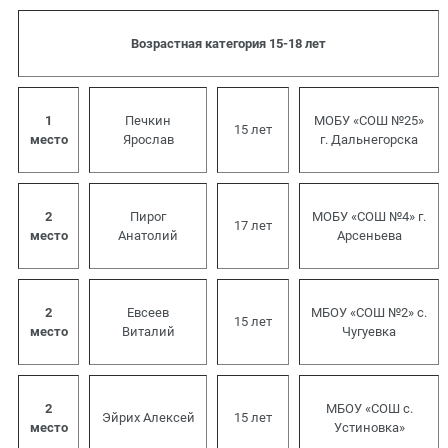
Возрастная категория 15-18 лет
1
Печкин
МОБУ «СОШ №25»
15 лет
место
Ярослав
г. Дальнегорска
2
Пирог
МОБУ «СОШ №4» г.
17 лет
место
Анатолий
Арсеньева
2
Евсеев
МБОУ «СОШ №2» с.
15 лет
место
Виталий
Чугуевка
2
МБОУ «СОШ с.
Эйрих Алексей
15 лет
место
Устиновка»