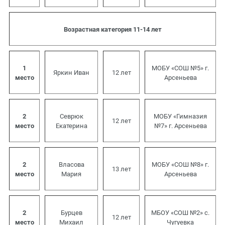
Возрастная категория 11-14 лет
1
МОБУ «СОШ №5» г.
Яркин Иван
12 лет
место
Арсеньева
2
Севрюк
МОБУ «Гимназия
12 лет
место
Екатерина
№7» г. Арсеньева
2
Власова
МОБУ «СОШ №8» г.
13 лет
место
Мария
Арсеньева
2
Бурцев
МБОУ «СОШ №2» с.
12 лет
место
Михаил
Чугуевка