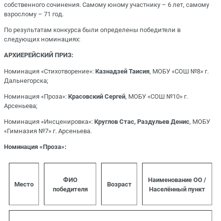
собственного сочинения. Самому юному участнику – 6 лет, самому
взрослому – 71 год.
По результатам конкурса были определены победители в
следующих номинациях:
АРХИЕРЕЙСКИЙ ПРИЗ:
Номинация «Стихотворение»:
Казнадзей Таисия
, МОБУ «СОШ №8» г.
Дальнегорска;
Номинация «Проза»:
Красовский Сергей
, МОБУ «СОШ №10» г.
Арсеньева;
Номинация «Инсценировка»:
Круглов Стас, Раздульев
Денис
, МОБУ
«Гимназия №7» г. Арсеньева.
Номинация «Проза»:
ФИО
Наименование ОО /
Место
Возраст
победителя
Населённый пункт