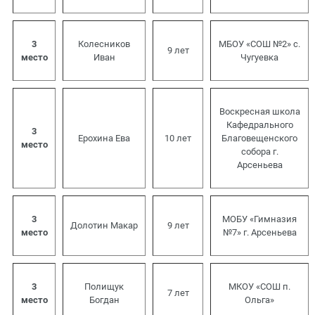
3
Колесников
МБОУ «СОШ №2» с.
9 лет
место
Иван
Чугуевка
Воскресная школа
Кафедрального
3
Ерохина Ева
10 лет
Благовещенского
место
собора г.
Арсеньева
3
МОБУ «Гимназия
Долотин Макар
9 лет
место
№7» г. Арсеньева
3
Полищук
МКОУ «СОШ п.
7 лет
место
Богдан
Ольга»