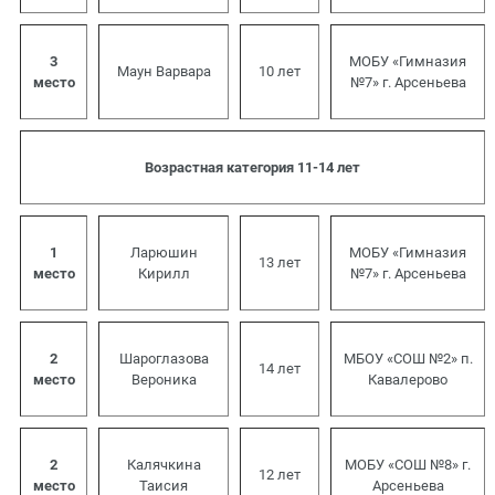
3
МОБУ «Гимназия
Маун Варвара
10 лет
место
№7» г. Арсеньева
Возрастная категория 11-14 лет
1
Ларюшин
МОБУ «Гимназия
13 лет
место
Кирилл
№7» г. Арсеньева
2
Шароглазова
МБОУ «СОШ №2» п.
14 лет
место
Вероника
Кавалерово
2
Калячкина
МОБУ «СОШ №8» г.
12 лет
место
Таисия
Арсеньева