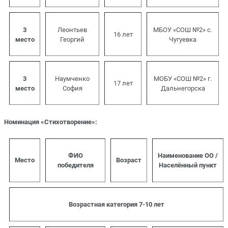
3
Леонтьев
МБОУ «СОШ №2» с.
16 лет
место
Георгий
Чугуевка
3
Наумченко
МОБУ «СОШ №2» г.
17 лет
место
София
Дальнегорска
Номинация «Стихотворение»:
ФИО
Наименование ОО /
Место
Возраст
победителя
Населённый пункт
Возрастная категория 7-10 лет