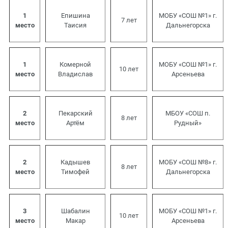
1
Епишина
МОБУ «СОШ №1» г.
7 лет
место
Таисия
Дальнегорска
1
Комерной
МОБУ «СОШ №1» г.
10 лет
место
Владислав
Арсеньева
2
Пекарский
МБОУ «СОШ п.
8 лет
место
Артём
Рудный»
2
Кадышев
МОБУ «СОШ №8» г.
8 лет
место
Тимофей
Дальнегорска
3
Шабалин
МОБУ «СОШ №1» г.
10 лет
место
Макар
Арсеньева