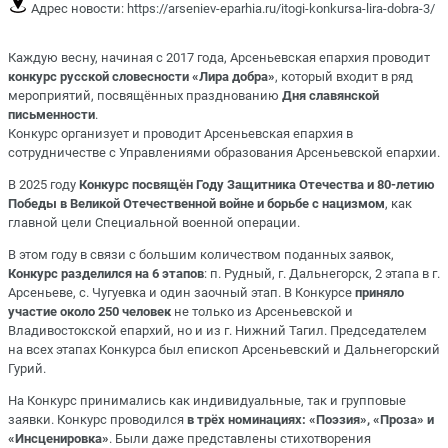
Адрес новости:
https://arseniev-eparhia.ru/itogi-konkursa-lira-dobra-3/
Каждую весну, начиная с 2017 года, Арсеньевская епархия проводит
конкурс русской словесности «Лира добра»
, который входит в ряд
мероприятий, посвящённых празднованию
Дня славянской
письменности
.
Конкурс организует и проводит Арсеньевская епархия в
сотрудничестве с Управлениями образования Арсеньевской епархии.
В 2025 году
Конкурс посвящён Году Защитника Отечества и 80-летию
Победы в Великой Отечественной войне и борьбе с нацизмом
, как
главной цели Специальной военной операции.
В этом году в связи с большим количеством поданных заявок,
Конкурс разделился на 6 этапов
: п. Рудный, г. Дальнегорск, 2 этапа в г.
Арсеньеве, с. Чугуевка и один заочный этап. В Конкурсе
приняло
участие около 250 человек
не только из Арсеньевской и
Владивостокской епархий, но и из г. Нижний Тагил. Председателем
на всех этапах Конкурса был епископ Арсеньевский и Дальнегорский
Гурий.
На Конкурс принимались как индивидуальные, так и групповые
заявки. Конкурс проводился
в трёх номинациях: «Поэзия», «Проза» и
«Инсценировка»
. Были даже представлены стихотворения