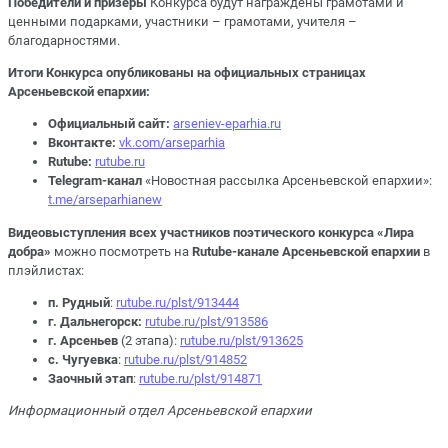
Победители и призёры
Конкурса будут награждены грамотами и
ценными подарками, участники – грамотами, учителя –
благодарностями.
Итоги Конкурса опубликованы на официальных страницах
Арсеньевской епархии:
Официальный сайт:
arseniev-eparhia.ru
Вконтакте:
vk.com/arseparhia
Rutube:
rutube.ru
Telegram-канал
«Новостная рассылка Арсеньевской епархии»:
t.me/arseparhianew
Видеовыступления всех участников
поэтического конкурса «Лира
добра»
можно посмотреть на
Rutube-канале Арсеньевской епархии
в
плэйлистах:
п. Рудный
:
rutube.ru/plst/913444
г. Дальнегорск:
rutube.ru/plst/913586
г. Арсеньев
(2 этапа):
rutube.ru/plst/913625
с. Чугуевка
:
rutube.ru/plst/914852
Заочный этап
:
rutube.ru/plst/914871
Информационный отдел Арсеньевской епархии