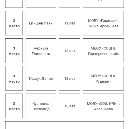
2
МОБУ «Гимназия
Епишев Иван
11 лет
место
№7» г. Арсеньева
3
Чернуха
МБОУ «СОШ п.
13 лет
место
Елизавета
Горнореченский»
3
МБОУ «СОШ п.
Пашук Денис
12 лет
место
Рудный»
3
Кузнецов
МОБУ «СОШ №5» г.
13 лет
место
Всеволод
Арсеньева