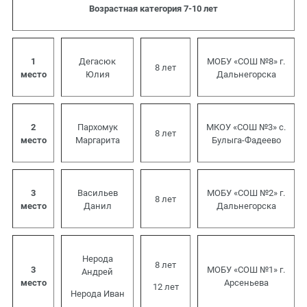
Возрастная категория 7-10 лет
1
Дегасюк
МОБУ «СОШ №8» г.
8 лет
место
Юлия
Дальнегорска
2
Пархомук
МКОУ «СОШ №3» с.
8 лет
место
Маргарита
Булыга-Фадеево
3
Васильев
МОБУ «СОШ №2» г.
8 лет
место
Данил
Дальнегорска
Нерода
8 лет
3
МОБУ «СОШ №1» г.
Андрей
место
Арсеньева
12 лет
Нерода Иван