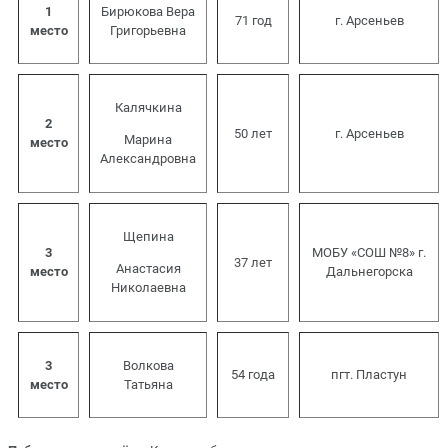
1
Бирюкова Вера
71 год
г. Арсеньев
место
Григорьевна
Калячкина
2
50 лет
г. Арсеньев
Марина
место
Александровна
Щепина
3
МОБУ «СОШ №8» г.
37 лет
Анастасия
место
Дальнегорска
Николаевна
3
Волкова
54 года
пгт. Пластун
место
Татьяна