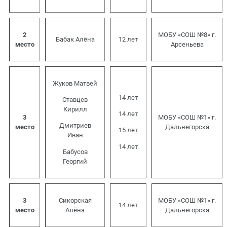
2
МОБУ «СОШ №8» г.
Бабак Алёна
12 лет
место
Арсеньева
Жуков Матвей
14 лет
Ставцев
Кирилл
14 лет
3
МОБУ «СОШ №1» г.
Дмитриев
место
Дальнегорска
15 лет
Иван
14 лет
Бабусов
Георгий
3
Сикорская
МОБУ «СОШ №1» г.
14 лет
место
Алёна
Дальнегорска