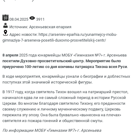
08.04.2025
3911
Источник:
Арсеньевская епархия
Адрес новости:
https://arseniev-eparhia.ru/yunarmejcy-mobu-
gimnaziya-7-arseneva-posetili-duxovno-prosvetitelskij-centr/
8 апреля
2025 года юнармейцы МОБУ «Гимназия №7» г. Арсеньева
посетили Духовно-просветительский центр. Мероприятие было
приурочено 100-летию со дня кончины патриарха Тихона всея Руси
.
В ходе мероприятия, юнармейцы узнали о биографии и доблестных
поступках этой значимой исторической фигуры.
В 1917 году, когда святитель Тихон взошел на патриарший престол,
начинался едва ли не самый сложный период в истории Русской
Церкви. Во многом благодаря святителю Тихону, его преданности
своему служению и личному мученическому подвигу, Церковь
пережила эту эпоху. Она была буквально «вынесена на плечах»
святителя из пожара гонений и общественной смуты.
По информации МОБУ «Гимназии №7» г. Арсеньева