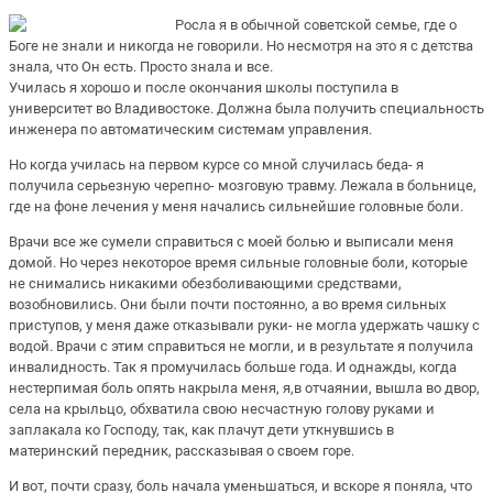
Росла я в обычной советской семье, где о
Боге не знали и никогда не говорили. Но несмотря на это я с детства
знала, что Он есть. Просто знала и все.
Училась я хорошо и после окончания школы поступила в
университет во Владивостоке. Должна была получить специальность
инженера по автоматическим системам управления.
Но когда училась на первом курсе со мной случилась беда- я
получила серьезную черепно- мозговую травму. Лежала в больнице,
где на фоне лечения у меня начались сильнейшие головные боли.
Врачи все же сумели справиться с моей болью и выписали меня
домой. Но через некоторое время сильные головные боли, которые
не снимались никакими обезболивающими средствами,
возобновились. Они были почти постоянно, а во время сильных
приступов, у меня даже отказывали руки- не могла удержать чашку с
водой. Врачи с этим справиться не могли, и в результате я получила
инвалидность. Так я промучилась больше года. И однажды, когда
нестерпимая боль опять накрыла меня, я,в отчаянии, вышла во двор,
села на крыльцо, обхватила свою несчастную голову руками и
заплакала ко Господу, так, как плачут дети уткнувшись в
материнский передник, рассказывая о своем горе.
И вот, почти сразу, боль начала уменьшаться, и вскоре я поняла, что