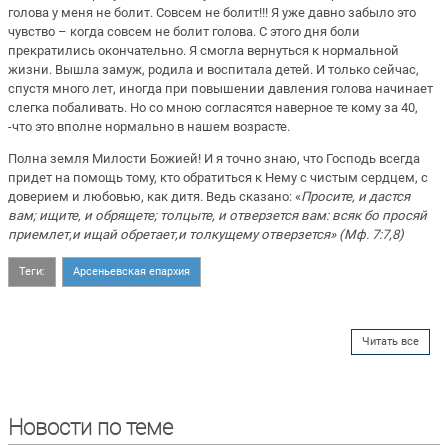
голова у меня не болит. Совсем не болит!!! Я уже давно забыло это
чувство – когда совсем не болит голова. С этого дня боли
прекратились окончательно. Я смогла вернуться к нормальной
жизни. Вышла замуж, родила и воспитала детей. И только сейчас,
спустя много лет, иногда при повышении давления голова начинает
слегка побаливать. Но со мною согласятся наверное те кому за 40,
-что это вполне нормально в нашем возрасте.
Полна земля Милости Божией! И я точно знаю, что Господь всегда
придет на помощь тому, кто обратиться к Нему с чистым сердцем, с
доверием и любовью, как дитя. Ведь сказано: «
Просите, и дастся
вам; ищите, и обрящете; толцыте, и отверзется вам: всяк бо просяй
приемлет,и ищай обретает,и толкущему отверзется» (Мф. 7:7,8)
Теги:
Арсеньевская епархия
Читать все
Новости по теме