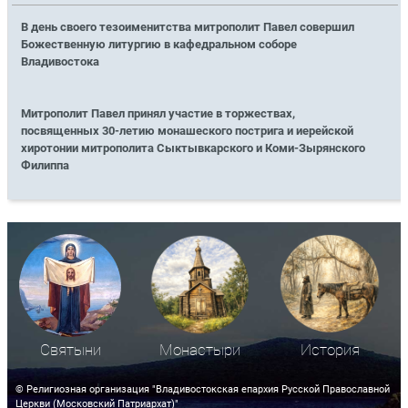
В день своего тезоименитства митрополит Павел совершил
Божественную литургию в кафедральном соборе
Владивостока
Митрополит Павел принял участие в торжествах,
посвященных 30-летию монашеского пострига и иерейской
хиротонии митрополита Сыктывкарского и Коми-Зырянского
Филиппа
Святыни
Монастыри
История
© Религиозная организация "Владивостокская епархия Русской Православной
Церкви (Московский Патриархат)"