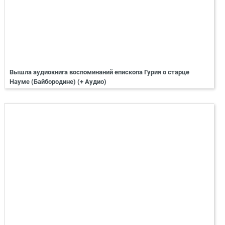
Вышла аудиокнига воспоминаний епископа Гурия о старце
Науме (Байбородине) (+ Аудио)