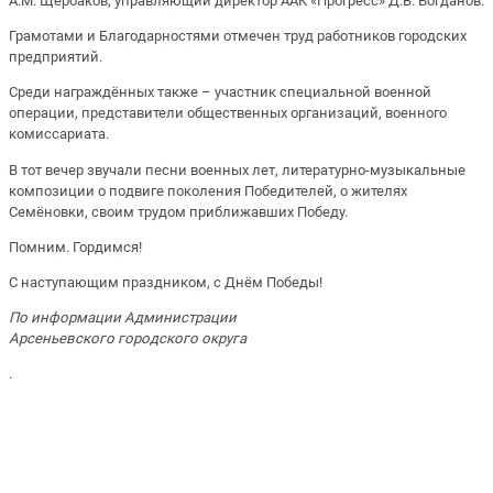
А.М. Щербаков, управляющий директор ААК «Прогресс» Д.В. Богданов.
Грамотами и Благодарностями отмечен труд работников городских
предприятий.
Среди награждённых также – участник специальной военной
операции, представители общественных организаций, военного
комиссариата.
В тот вечер звучали песни военных лет, литературно-музыкальные
композиции о подвиге поколения Победителей, о жителях
Семёновки, своим трудом приближавших Победу.
Помним. Гордимся!
С наступающим праздником, с Днём Победы!
По информации Администрации
Арсеньевского городского округа
.