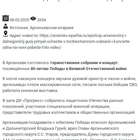
08.05.2025
2654
Источник:
Арсеньевская епархия
Адрес новости:
https://arseniev-eparhia.ru/episkop-arsenevskij-i-
dalnegorskij-gurij-prinyal-uchastie-v-torzhestvennom-sobranii-i-koncerte-
odna-na-vsex-pobeda-foto-video/
В Арсеньеве состоялось
торжественное собрание и концерт
,
посвящённые
80-летию Победы в Великой Отечественной войне
.
В холле накануне концерта звучали духовой оркестр и песни о войне,
арсеньевцы плели маскировочные сети, писали письма бойцам СВО,
работала книжная выставка.
В зале ДК «Прогресс» собрались защитники Отечества разных
поколений, участники специальной военной операции,
представители трудовых коллективов и общественных организаций.
Арсеньевцев поздравили с юбилеем Победы епископ Арсеньевский
и Дальнегорский Владыка Гурий, врио Главы Арсеньевского
городского округа С.С. Угаров, председатель Думы городского округа