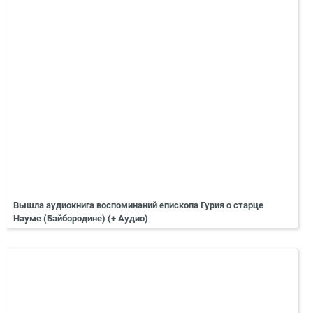
Вышла аудиокнига воспоминаний епископа Гурия о старце
Науме (Байбородине) (+ Аудио)