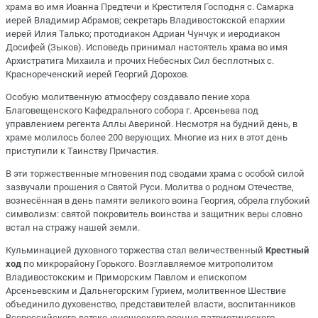
храма во имя Иоанна Предтечи и Крестителя Господня с. Самарка
иерей Владимир Абрамов; секретарь Владивостокской епархии
иерей Илия Талько; протодиакон Адриан Чунчук и иеродиакон
Досифей (Зыков). Исповедь принимал настоятель храма во имя
Архистратига Михаила и прочих Небесных Сил бесплотных с.
Краснореченский иерей Георгий Дорохов.
Особую молитвенную атмосферу создавало пение хора
Благовещенского Кафедрального собора г. Арсеньева под
управлением регента Аллы Авериной. Несмотря на будний день, в
храме молилось более 200 верующих. Многие из них в этот день
приступили к Таинству Причастия.
В эти торжественные мгновения под сводами храма с особой силой
зазвучали прошения о Святой Руси. Молитва о родном Отечестве,
вознесённая в день памяти великого воина Георгия, обрела глубокий
символизм: святой покровитель воинства и защитник веры словно
встал на стражу нашей земли.
Кульминацией духовного торжества стал величественный
Крестный
ход
по микрорайону Горького.
Возглавляемое митрополитом
Владивостокским и Приморским Павлом и епископом
Арсеньевским и Дальнегорским Гурием
, молитвенное Шествие
объединило духовенство, представителей власти, воспитанников
Всероссийского детско-юношеского военно-патриотического