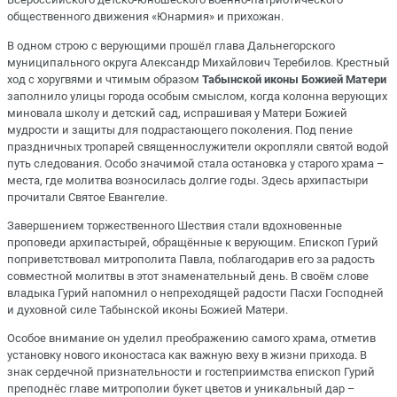
общественного движения «Юнармия» и прихожан.
В одном строю с верующими прошёл
глава Дальнегорского
муниципального округа Александр Михайлович Теребилов
. Крестный
ход с хоругвями и чтимым образом
Табынской иконы Божией Матери
заполнило улицы города особым смыслом, когда колонна верующих
миновала школу и детский сад, испрашивая у Матери Божией
мудрости и защиты для подрастающего поколения. Под пение
праздничных тропарей священнослужители окропляли святой водой
путь следования. Особо значимой стала остановка у старого храма –
места, где молитва возносилась долгие годы. Здесь архипастыри
прочитали Святое Евангелие.
Завершением торжественного Шествия стали вдохновенные
проповеди архипастырей, обращённые к верующим. Епископ Гурий
поприветствовал митрополита Павла, поблагодарив его за радость
совместной молитвы в этот знаменательный день. В своём слове
владыка Гурий напомнил о непреходящей радости Пасхи Господней
и духовной силе Табынской иконы Божией Матери.
Особое внимание он уделил преображению самого храма, отметив
установку нового иконостаса как важную веху в жизни прихода. В
знак сердечной признательности и гостеприимства епископ Гурий
преподнёс главе митрополии букет цветов и уникальный дар –