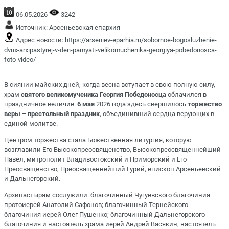
06.05.2026
3242
Источник:
Арсеньевская епархия
Адрес новости:
https://arseniev-eparhia.ru/sobornoe-bogosluzhenie-
dvux-arxipastyrej-v-den-pamyati-velikomuchenika-georgiya-pobedonosca-
foto-video/
В сиянии майских дней, когда весна вступает в свою полную силу,
храм
святого великомученика Георгия Победоносца
облачился в
праздничное величие.
6 мая
2026 года здесь свершилось
торжество
веры – престольный праздник
, объединивший сердца верующих в
единой молитве.
Центром торжества стала Божественная литургия, которую
возглавили Его Высокопреосвященство, Высокопреосвященнейший
Павел, митрополит Владивостокский и Приморский и Его
Преосвященство, Преосвященнейший Гурий, епископ Арсеньевский
и Дальнегорский.
Архипастырям сослужили: благочинный Чугуевского благочиния
протоиерей Анатолий Сафонов; благочинный Тернейского
благочиния иерей Олег Пушенко; благочинный Дальнегорского
благочиния и настоятель храма иерей Андрей Васякин; настоятель