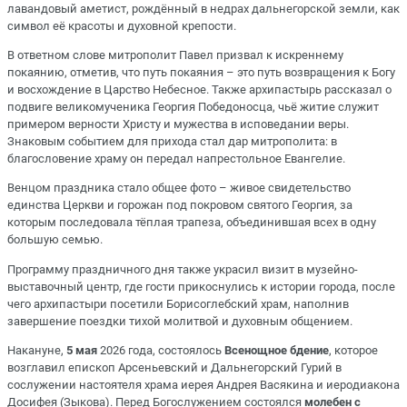
лавандовый аметист, рождённый в недрах дальнегорской земли, как
символ её красоты и духовной крепости.
В ответном слове митрополит Павел призвал к искреннему
покаянию, отметив, что путь покаяния – это путь возвращения к Богу
и восхождение в Царство Небесное. Также архипастырь рассказал о
подвиге великомученика Георгия Победоносца
, чьё житие служит
примером верности Христу и мужества в исповедании веры.
Знаковым событием для прихода стал дар митрополита: в
благословение храму он передал напрестольное Евангелие.
Венцом праздника стало общее фото – живое свидетельство
единства Церкви и горожан под покровом святого Георгия, за
которым последовала тёплая трапеза, объединившая всех в одну
большую семью.
Программу праздничного дня также украсил визит в музейно-
выставочный центр, где гости прикоснулись к истории города, после
чего архипастыри посетили Борисоглебский храм, наполнив
завершение поездки тихой молитвой и духовным общением.
Накануне,
5 мая
2026 года, состоялось
Всенощное бдение
, которое
возглавил
епископ Арсеньевский и Дальнегорский Гурий
в
сослужении настоятеля храма иерея Андрея Васякина и иеродиакона
Досифея (Зыкова). Перед Богослужением состоялся
молебен с