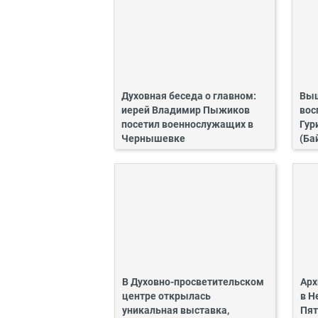
Духовная беседа о главном:
Выш
иерей Владимир Пыжиков
вос
посетил военнослужащих в
Гур
Чернышевке
(Ба
В Духовно-просветительском
Арх
центре открылась
в Н
уникальная выставка,
Пят