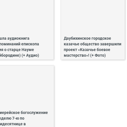
ла аудиокнига
Даубихинское городское
поминаний епископа
казачье общество завершили
ия о старце Науме
проект «Казачье боевое
йбородине) (+ Аудио)
мастерство»! (+ Фото)
иерейское богослужение
еделю 7-ю по
идесятнице в