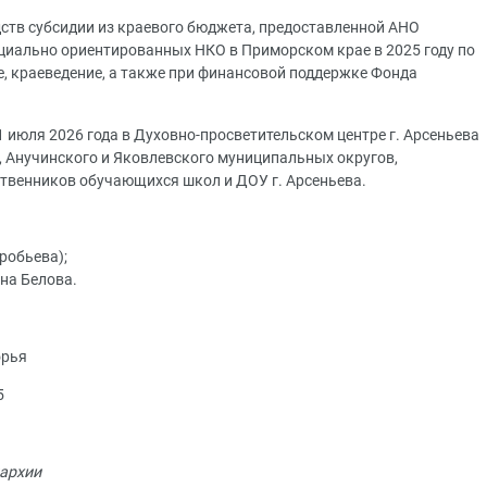
дств субсидии из краевого бюджета, предоставленной АНО
оциально ориентированных НКО в Приморском крае в 2025 году по
, краеведение, а также при финансовой поддержке Фонда
1 июля 2026 года в Духовно-просветительском центре г. Арсеньева
, Анучинского и Яковлевского муниципальных округов,
дственников обучающихся школ и ДОУ г. Арсеньева.
робьева);
вна Белова.
орья
5
архии