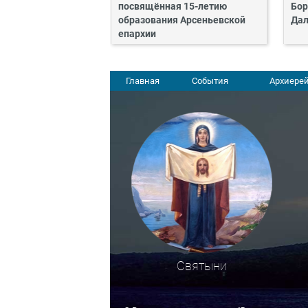
посвящённая 15-летию
Бор
образования Арсеньевской
Дал
епархии
Главная
События
Архиерей
Святыни