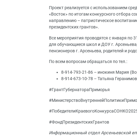
Проект реализуется с использованием сре
«Восток» по итогам конкурсного отбора с
направлению – патриотическое воспитание
президентских грантов».
Все мероприятия проводятся с января по 3
для обучающиеся школ и ДОУ г. Арсеньева
пенсионеров г. Арсеньева, родителей и ро
По всем вопросам обращаться по тел.:
8-914-793-21-86 – инокиня Мария (Во
8-914-673-10-78 – Татьяна Геранимо
#ГрантГубернатораПриморья
#МинистерствоВнутреннейПолитикиПрим
#ПобедителиКраевогоКонкурсаСОНКО202
#ФондПрезидентскихГрантов
Информационный отдел Арсеньевской еп