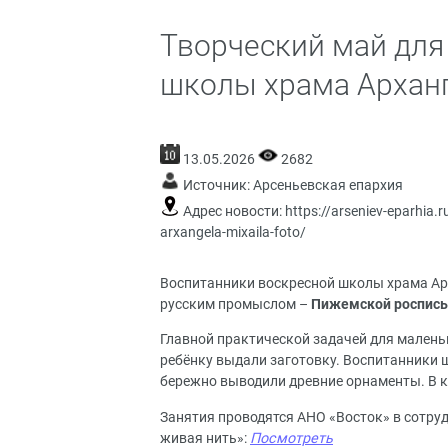
Творческий май для
школы храма Арханг
13.05.2026
2682
Источник:
Арсеньевская епархия
Адрес новости:
https://arseniev-eparhia.
arxangela-mixaila-foto/
Воспитанники воскресной школы храма Ар
русским промыслом –
Пижемской роспис
Главной практической задачей для малень
ребёнку выдали заготовку. Воспитанники 
бережно выводили древние орнаменты. В к
Занятия проводятся АНО «Восток» в сотру
живая нить»
:
Посмотреть