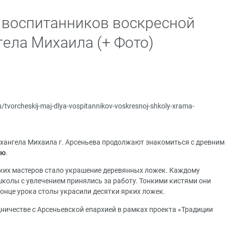
 воспитанников воскресной
ела Михаила (+ Фото)
ru/tvorcheskij-maj-dlya-vospitannikov-voskresnoj-shkoly-xrama-
хангела Михаила г. Арсеньева продолжают знакомиться с древним
ью
.
ких мастеров стало украшение деревянных ложек. Каждому
школы с увлечением принялись за работу. Тонкими кистями они
онце урока столы украсили десятки ярких ложек.
дничестве с Арсеньевской епархией в рамках
проекта «Традиции