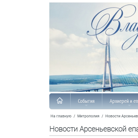
События
Архиерей и е
На главную
/
Митрополия
/
Новости Арсеньев
Новости Арсеньевской еп