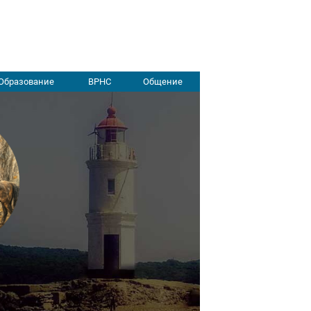
Образование
ВРНС
Общение