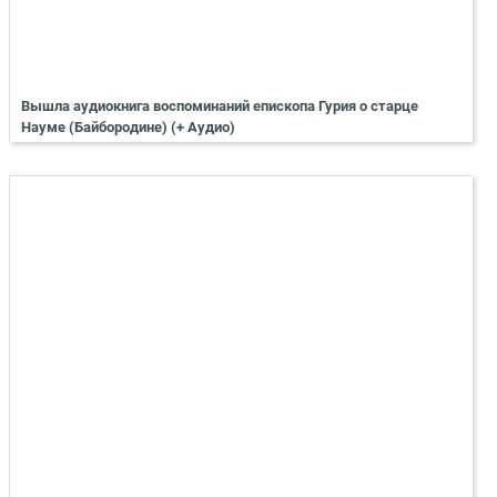
Вышла аудиокнига воспоминаний епископа Гурия о старце
Науме (Байбородине) (+ Аудио)