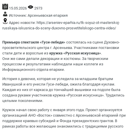
15.05.2026
2973
Источник:
Арсеньевская епархия
Адрес новости:
https://arseniev-eparhia.ru/tk-soyuz-ot-masterskoj-
russkaya-iskusnica-do-sceny-duxovno-prosvetitelskogo-centra-video/
Премьера спектакля «Гуси-лебеди»
состоялась на сцене Духовно-
просветительского центра г. Арсеньева. Участниками постановки
стали дети и взрослые из
кружка «Русская искусница»
.
Они же сами делали декорации и костюмы. За творческим
процессом и результатами наблюдали наши коллеги из
Информационного отдела епархии.
История о девочке, которая не уследила за младшим братцем
Иванушкой и его унесли Гуси-лебеди, ожила благодаря куклам.
Каждая из них от каркаса до тончайшей вышивки на подоле была
создана руками участников
кружка «Русская искусница»
. Трудились
целыми поколениями.
Кружок начал свою работу с января этого года. Проект организуется
организацией АНО «Восток» совместно с Арсеньевской епархией при
поддержке краевых субсидий и Фонда президентских грантов. В
рамках работы все желающие знакомились с традициями русского