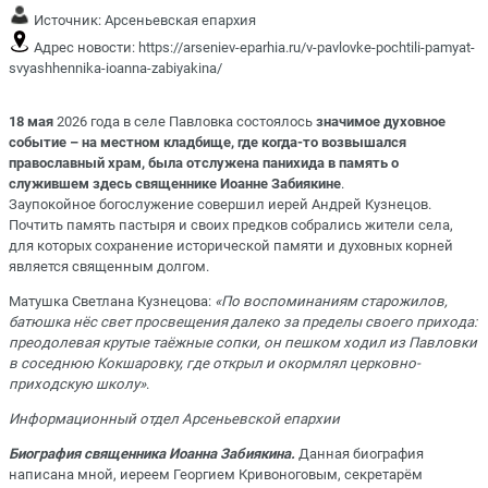
Источник:
Арсеньевская епархия
Адрес новости:
https://arseniev-eparhia.ru/v-pavlovke-pochtili-pamyat-
svyashhennika-ioanna-zabiyakina/
18 мая
2026 года в селе Павловка состоялось
значимое духовное
событие – на местном кладбище, где когда-то возвышался
православный храм, была отслужена панихида в память о
служившем здесь священнике Иоанне Забиякине
.
Заупокойное богослужение совершил иерей Андрей Кузнецов.
Почтить память пастыря и своих предков собрались жители села,
для которых сохранение исторической памяти и духовных корней
является священным долгом.
Матушка Светлана Кузнецова:
«По воспоминаниям старожилов,
батюшка нёс свет просвещения далеко за пределы своего прихода:
преодолевая крутые таёжные сопки, он пешком ходил из Павловки
в соседнюю Кокшаровку, где открыл и окормлял церковно-
приходскую школу»
.
Информационный отдел Арсеньевской епархии
Биография священника Иоанна Забиякина.
Данная биография
написана мной, иереем Георгием Кривоноговым, секретарём