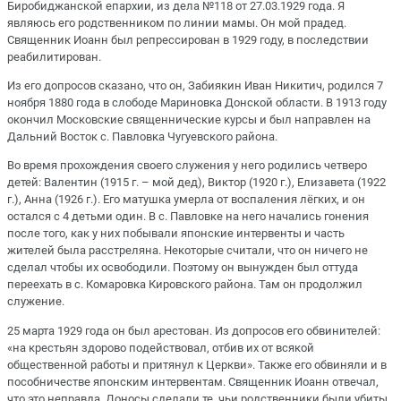
Биробиджанской епархии, из дела №118 от 27.03.1929 года. Я
являюсь его родственником по линии мамы. Он мой прадед.
Священник Иоанн был репрессирован в 1929 году, в последствии
реабилитирован.
Из его допросов сказано, что он, Забиякин Иван Никитич, родился 7
ноября 1880 года в слободе Мариновка Донской области. В 1913 году
окончил Московские священнические курсы и был направлен на
Дальний Восток с. Павловка Чугуевского района.
Во время прохождения своего служения у него родились четверо
детей: Валентин (1915 г. – мой дед), Виктор (1920 г.), Елизавета (1922
г.), Анна (1926 г.). Его матушка умерла от воспаления лёгких, и он
остался с 4 детьми один. В с. Павловке на него начались гонения
после того, как у них побывали японские интервенты и часть
жителей была расстреляна. Некоторые считали, что он ничего не
сделал чтобы их освободили. Поэтому он вынужден был оттуда
переехать в с. Комаровка Кировского района. Там он продолжил
служение.
25 марта 1929 года он был арестован. Из допросов его обвинителей:
«на крестьян здорово подействовал, отбив их от всякой
общественной работы и притянул к Церкви». Также его обвиняли и в
пособничестве японским интервентам. Священник Иоанн отвечал,
что это неправда. Доносы сделали те, чьи родственники были убиты