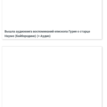
Вышла аудиокнига воспоминаний епископа Гурия о старце
Науме (Байбородине) (+ Аудио)