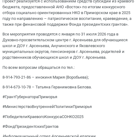
Проект реализуется с использованием средств субсидии из краевого
бюджета, предоставленной АНО «Восток» по итогам конкурсного
отбора социально ориентированных НКО в Приморском крае в 2025
году по направлению – патриотическое воспитание, краеведение, а
также при финансовой поддержке Фонда президентских грантов».
Все мероприятия проводятся с января по 31 июля 2026 года в
Духовно-просветительском центре г. Арсеньева для обучающиеся
школ и ДОУ г. Арсеньева, Анучинского и Яковлевского
муниципальных округов, пенсионеров г. Арсеньева, родителей и
родственников обучающихся школ и ДОУ г. Арсеньева.
По всем вопросам обращаться по тел.:
8-914-793-21-86 – инокиня Мария (Воробьева);
8-914-673-10-78 – Татьяна Геранимовна Белова.
#ГрантГубернатораПриморья
#МинистерствоВнутреннейПолитикиПриморья
#ПобедителиКраевогоКонкурсаСОНКО2025
#ФондПрезидентскихГрантов
Информационный отдел Арсеньевской епархии