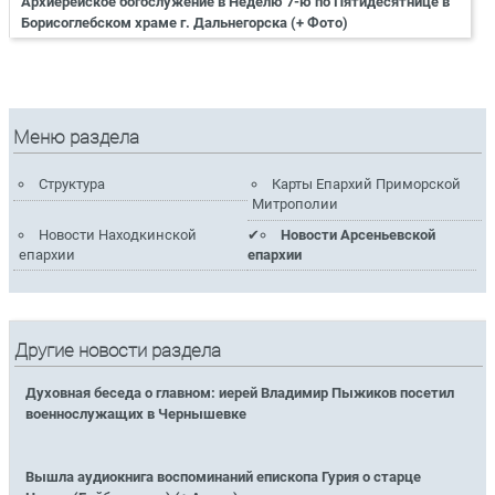
Архиерейское богослужение в Неделю 7-ю по Пятидесятнице в
Борисоглебском храме г. Дальнегорска (+ Фото)
Меню раздела
Структура
Карты Епархий Приморской
Митрополии
Новости Находкинской
Новости Арсеньевской
епархии
епархии
Другие новости раздела
Духовная беседа о главном: иерей Владимир Пыжиков посетил
военнослужащих в Чернышевке
Вышла аудиокнига воспоминаний епископа Гурия о старце