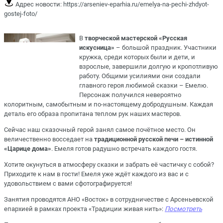
Адрес новости:
https://arseniev-eparhia.ru/emelya-na-pechi-zhdyot-
gostej-foto/
В
творческой мастерской «Русская
искусница»
– большой праздник. Участники
кружка, среди которых были и дети, и
взрослые, завершили долгую и кропотливую
работу. Общими усилиями они создали
главного героя любимой сказки – Емелю
.
Персонаж получился невероятно
колоритным, самобытным и по-настоящему добродушным. Каждая
деталь его образа пропитана теплом рук наших мастеров.
Сейчас наш сказочный герой занял самое почётное место. Он
величественно восседает на
традиционной русской печи – истинной
«Царице дома»
. Емеля готов радушно встречать каждого гостя.
Хотите окунуться в атмосферу сказки и забрать её частичку с собой?
Приходите к нам в гости! Емеля уже ждёт каждого из вас и с
удовольствием с вами сфотографируется!
Занятия проводятся АНО «Восток» в сотрудничестве с Арсеньевской
епархией в рамках
проекта «Традиции живая нить»
:
Посмотреть