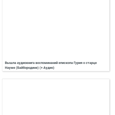
Вышла аудиокнига воспоминаний епископа Гурия о старце
Науме (Байбородине) (+ Аудио)