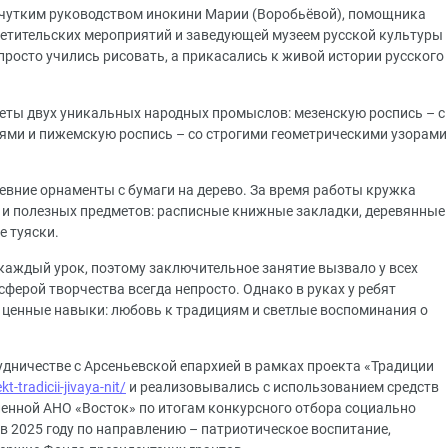
чутким руководством инокини Марии (Воробьёвой), помощника
ветительских мероприятий и заведующей музеем русской культуры
просто учились рисовать, а прикасались к живой истории русского
реты двух уникальных народных промыслов: мезенскую роспись – с
ями и пижемскую роспись – со строгими геометрическими узорами
евние орнаменты с бумаги на дерево. За время работы кружка
 и полезных предметов: расписные книжные закладки, деревянные
 туяски.
аждый урок, поэтому заключительное занятие вызвало у всех
сферой творчества всегда непросто. Однако в руках у ребят
и ценные навыки: любовь к традициям и светлые воспоминания о
удничестве с Арсеньевской епархией в рамках
проекта «Традиции
t-tradicii-jivaya-nit/
и реализовывались с использованием средств
ленной АНО «Восток» по итогам конкурсного отбора социально
 2025 году по направлению – патриотическое воспитание,