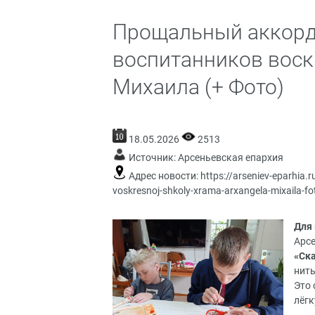
Прощальный аккорд 
воспитанников воск
Михаила (+ Фото)
18.05.2026
2513
Источник:
Арсеньевская епархия
Адрес новости:
https://arseniev-eparhia.
voskresnoj-shkoly-xrama-arxangela-mixaila-fo
Для
Арс
«Ск
нит
Это 
лёгк