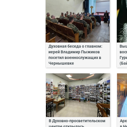
Духовная беседа о главном:
Выш
иерей Владимир Пыжиков
вос
посетил военнослужащих в
Гур
Чернышевке
(Ба
В Духовно-просветительском
Арх
центре открылась
в Н