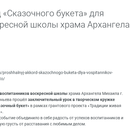
«Сказочного букета» для
ресной школы храма Архангела
ru/proshhalnyj-akkord-skazochnogo-buketa-dlya-vospitannikov-
to/
 воспитанников воскресной школы
храма Архангела Михаила г.
еньева прошёл
заключительный урок в
творческом кружке
азочный букет»
в рамках
грантового проекта «Традиции живая
ь»
.
событие объединило в себе радость от успехов воспитанников и
ую грусть от расставания с любимым делом.