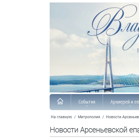
События
Архиерей и е
На главную
/
Митрополия
/
Новости Арсеньев
Новости Арсеньевской еп