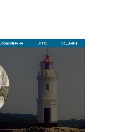
Образование
ВРНС
Общение