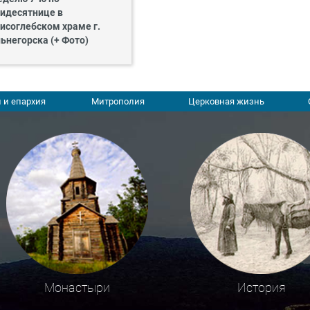
идесятнице в
исоглебском храме г.
ьнегорска (+ Фото)
 и епархия
Митрополия
Церковная жизнь
Монастыри
История