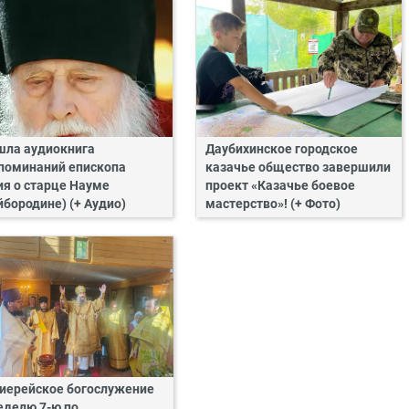
ла аудиокнига
Даубихинское городское
поминаний епископа
казачье общество завершили
ия о старце Науме
проект «Казачье боевое
йбородине) (+ Аудио)
мастерство»! (+ Фото)
иерейское богослужение
еделю 7-ю по