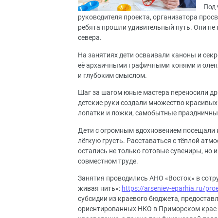
Под 
руководителя проекта, организатора прос
ребята прошли удивительный путь. Они не 
севера.
На занятиях дети осваивали каноны и сек
её архаичными графичными конями и олен
и глубоким смыслом.
Шаг за шагом юные мастера переносили др
детские руки создали множество красивых
лопатки и ложки, самобытные праздничные
Дети с огромным вдохновением посещали к
лёгкую грусть. Расставаться с тёплой атмо
остались не только готовые сувениры, но 
совместном труде.
Занятия проводились АНО «Восток» в сотр
живая нить»
:
https://arseniev-eparhia.ru/proek
субсидии из краевого бюджета, предостав
ориентированных НКО в Приморском крае в