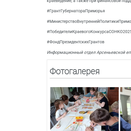
краеведение, а также при финансовой под
#ГрантГубернатораПриморья
#МинистерствоВнутреннейПолитикиПрим
#ПобедителиКраевогоКонкурсаСОНКО202
#ФондПрезидентскихГрантов
Информационный отдел Арсеньевской еп
Фотогалерея