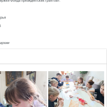
держке Фонда президентских грантов».
орья
5
архии