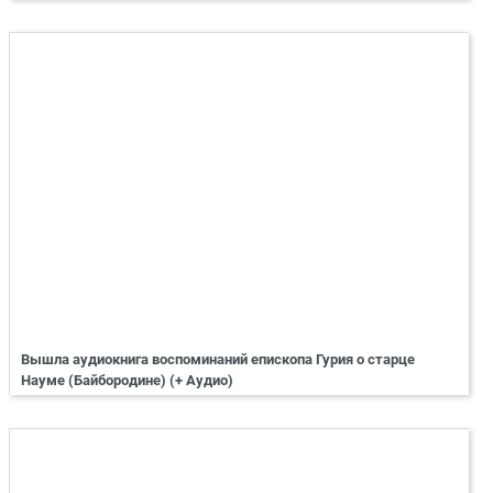
Вышла аудиокнига воспоминаний епископа Гурия о старце
Науме (Байбородине) (+ Аудио)