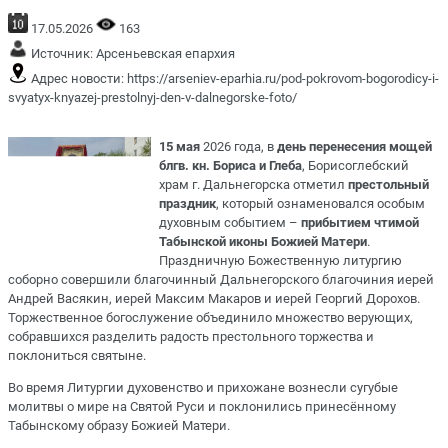
17.05.2026
163
Источник:
Арсеньевская епархия
Адрес новости:
https://arseniev-eparhia.ru/pod-pokrovom-bogorodicy-i-
svyatyx-knyazej-prestolnyj-den-v-dalnegorske-foto/
15 мая
2026 года, в
день перенесения мощей
блгв. кн. Бориса и Глеба
, Борисоглебский
храм г. Дальнегорска отметил
престольный
праздник
, который ознаменовался особым
духовным событием –
прибытием чтимой
Табынской иконы Божией Матери
.
Праздничную Божественную литургию
соборно совершили благочинный Дальнегорского благочиния иерей
Андрей Васякин, иерей Максим Макаров и иерей Георгий Дорохов.
Торжественное богослужение объединило множество верующих,
собравшихся разделить радость престольного торжества и
поклониться святыне.
Во время Литургии духовенство и прихожане вознесли сугубые
молитвы о мире на Святой Руси и поклонились принесённому
Табынскому образу Божией Матери
.