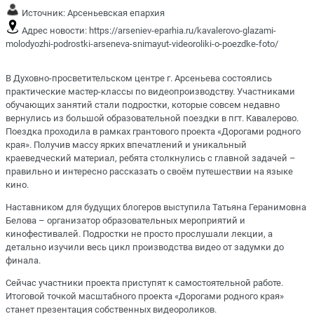
Источник:
Арсеньевская епархия
Адрес новости:
https://arseniev-eparhia.ru/kavalerovo-glazami-
molodyozhi-podrostki-arseneva-snimayut-videoroliki-o-poezdke-foto/
В Духовно-просветительском центре г. Арсеньева состоялись
практические мастер-классы по видеопроизводству. Участниками
обучающих занятий стали подростки, которые совсем недавно
вернулись из большой образовательной поездки в пгт. Кавалерово.
Поездка проходила в рамках грантового
проекта «Дорогами родного
края»
. Получив массу ярких впечатлений и уникальный
краеведческий материал, ребята столкнулись с главной задачей –
правильно и интересно рассказать о своём путешествии на языке
кино.
Наставником для будущих блогеров выступила Татьяна Геранимовна
Белова – организатор образовательных мероприятий и
кинофестивалей. Подростки не просто прослушали лекции, а
детально изучили весь цикл производства видео от задумки до
финала.
Сейчас участники проекта приступят к самостоятельной работе.
Итоговой точкой масштабного проекта «Дорогами родного края»
станет презентация собственных видеороликов.