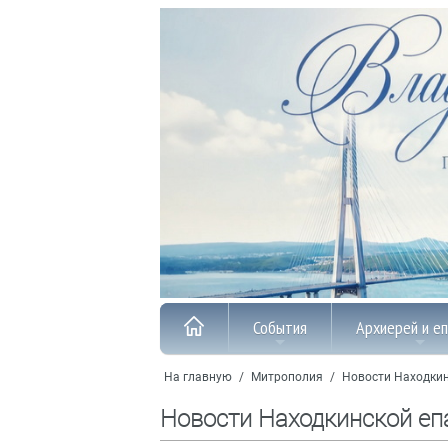
События
Архиерей и е
На главную
/
Митрополия
/
Новости Находкин
Новости Находкинской еп