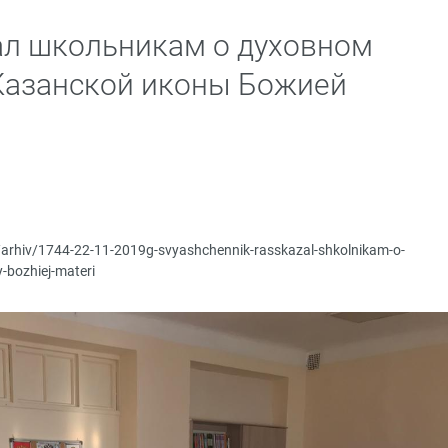
ал школьникам о духовном
Казанской иконы Божией
p/arhiv/1744-22-11-2019g-svyashchennik-rasskazal-shkolnikam-o-
-bozhiej-materi