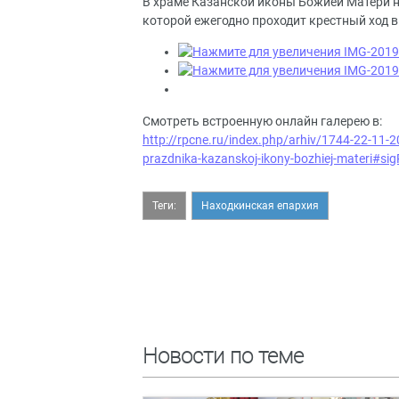
В храме Казанской иконы Божией Матери на
которой ежегодно проходит крестный ход в
Смотреть встроенную онлайн галерею в:
http://rpcne.ru/index.php/arhiv/1744-22-11
prazdnika-kazanskoj-ikony-bozhiej-materi#s
Теги:
Находкинская епархия
Новости по теме