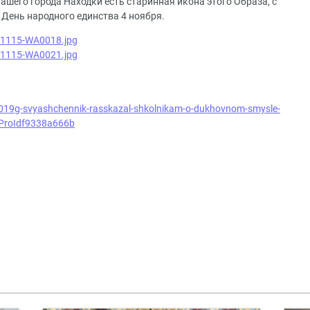
шего города Находки есть старинная икона этого Образа, с
 День народного единства 4 ноября.
-2019g-svyashchennik-rasskazal-shkolnikam-o-dukhovnom-smysle-
igProIdf9338a666b