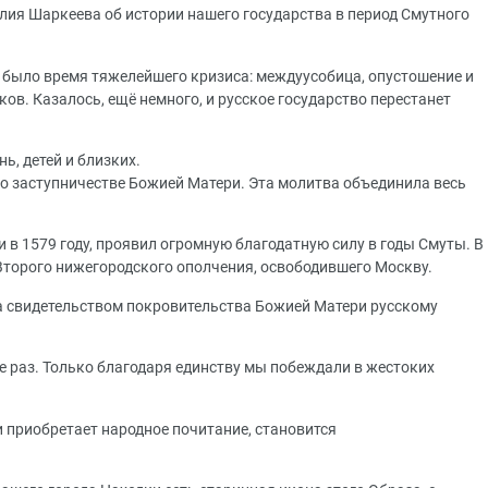
лия Шаркеева об истории нашего государства в период Смутного
о было время тяжелейшего кризиса: междуусобица, опустошение и
ов. Казалось, ещё немного, и русское государство перестанет
ь, детей и близких.
 о заступничестве Божией Матери. Эта молитва объединила весь
 в 1579 году, проявил огромную благодатную силу в годы Смуты. В
 Второго нижегородского ополчения, освободившего Москву.
а свидетельством покровительства Божией Матери русскому
е раз. Только благодаря единству мы побеждали в жестоких
 приобретает народное почитание, становится