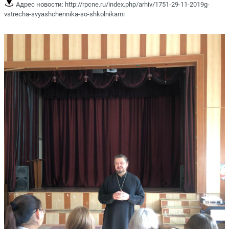
Адрес новости:
http://rpcne.ru/index.php/arhiv/1751-29-11-2019g-
vstrecha-svyashchennika-so-shkolnikami