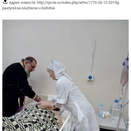
Адрес новости:
http://rpcne.ru/index.php/arhiv/1776-26-12-2019g-
pastyrskoe-sluzhenie-v-bolnitse