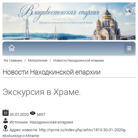
На главную
/
Митрополия
/
Новости Находкинской епархии
Новости Находкинской епархии
Экскурсия в Храме.
30.01.2020
6857
Источник:
Находкинская епархия
Адрес новости:
http://rpcne.ru/index.php/arhiv/1813-30-01-2020g-
ekskursiya-v-khrame