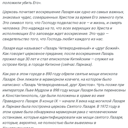
положили убить Его».
Церковь почитает воскрешение Лазаря как одно из самых важных,
знаковых чудес, совершенных Христом за время Его земного пути.
Это символ того, что Господу подвластно все — и жизнь, и смерть
человека. Это надежда на то, что всех верующих во Христа и
исполняющих Его заповеди ждет воскресение. Это чудо —
свидетельство того, что Господь любит каждого из нас.
Лазаря еще называют «Лазарь Четверодневный» и «друг Божий».
Как говорит церковное предание, после воскрешения Лазарь
прожил еще 30 лет и стал епископом Китийским — служил на
острове Кипр, в городе Китионе (сейчас Ларнака).
Как раз в этом городе в 890 году обрели святые мощи епископа
Лазаря. Они лежали в мраморном ковчеге, на котором было
написано: «Лазарь Четверодневный, друг Христов». Чуть позже при
императоре Льве Мудром в 898 году мощи Лазаря были перенесены
в Константинополь, где были положены в храме во имя
Праведного Лазаря. В конце IX — начале X века над могилой Лазаря
в Ларнаке была построена церковь Святого Лазаря. В 1972 году в
этом храме была обнаружена мраморная рака с человеческими
останками, которые идентифицировали как мощи святого Лазаря,
которые, вероятно, не полностью были вывезены в