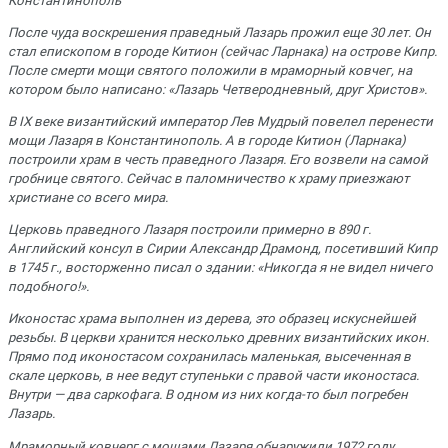
Константинополь
После чуда воскрешения праведный Лазарь прожил еще 30 лет. Он
стал епископом в городе Китион (сейчас Ларнака) на острове Кипр.
После смерти мощи святого положили в мраморный ковчег, на
котором было написано: «Лазарь Четверодневный, друг Христов».
В IX веке византийский император Лев Мудрый повелел перенести
мощи Лазаря в Константинополь. А в городе Китион (Ларнака)
построили храм в честь праведного Лазаря. Его возвели на самой
гробнице святого. Сейчас в паломничество к храму приезжают
христиане со всего мира.
Церковь праведного Лазаря построили примерно в 890 г.
Английский консул в Сирии Александр Драмонд, посетивший Кипр
в 1745 г., восторженно писал о здании: «Никогда я не видел ничего
подобного!».
Иконостас храма выполнен из дерева, это образец искуснейшей
резьбы. В церкви хранится несколько древних византийских икон.
Прямо под иконостасом сохранилась маленькая, высеченная в
скале церковь, в нее ведут ступеньки с правой части иконостаса.
Внутри — два саркофага. В одном из них когда-то был погребен
Лазарь.
Мраморный ковчерг с мощами Лазаря обнаружили 1972 году