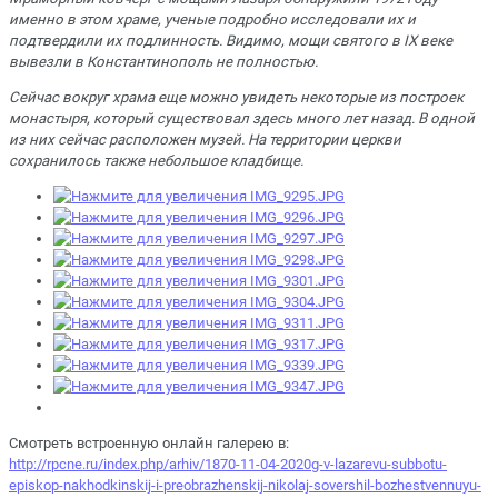
именно в этом храме, ученые подробно исследовали их и
подтвердили их подлинность. Видимо, мощи святого в IX веке
вывезли в Константинополь не полностью.
Сейчас вокруг храма еще можно увидеть некоторые из построек
монастыря, который существовал здесь много лет назад. В одной
из них сейчас расположен музей. На территории церкви
сохранилось также небольшое кладбище.
Смотреть встроенную онлайн галерею в:
http://rpcne.ru/index.php/arhiv/1870-11-04-2020g-v-lazarevu-subbotu-
episkop-nakhodkinskij-i-preobrazhenskij-nikolaj-sovershil-bozhestvennuyu-