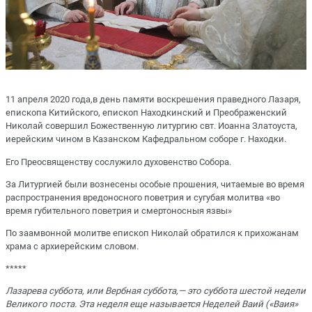
11 апреля 2020 года,в день памяти воскрешения праведного Лазаря,
епископа Китийского, епископ Находкинский и Преображенский
Николай совершил Божественную литургию свт. Иоанна Златоуста,
иерейским чином в Казанском Кафедральном соборе г. Находки.
Его Преосвященству сослужило духовенство Собора.
За Литургией были вознесены особые прошения, читаемые во время
распространения вредоносного поветрия и сугубая молитва «во
время губительного поветрия и смертоносныя язвы»
По заамвонной молитве епископ Николай обратился к прихожанам
храма с архиерейским словом.
*****
Лазарева суббота, или Вербная суббота,— это суббота шестой недели
Великого поста. Эта неделя еще называется Неделей Ваий («Ваия»