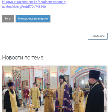
liturgiyu-v-kazanskom-kafedralnom-sobore-g-
nakhodki#sigProIdf70d748590
Теги:
Находкинская епархия
Читать все
Новости по теме