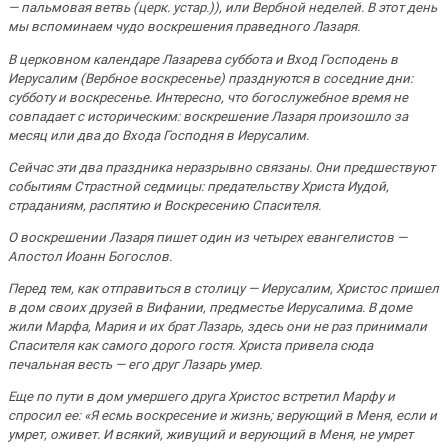
— пальмовая ветвь (церк. устар.)), или Вербной неделей. В этот день
мы вспоминаем чудо воскрешения праведного Лазаря.
В церковном календаре Лазарева суббота и Вход Господень в
Иерусалим (Вербное воскресенье) празднуются в соседние дни:
субботу и воскресенье. Интересно, что богослужебное время не
совпадает с историческим: воскрешение Лазаря произошло за
месяц или два до Входа Господня в Иерусалим.
Сейчас эти два праздника неразрывно связаны. Они предшествуют
событиям Страстной седмицы: предательству Христа Иудой,
страданиям, распятию и Воскресению Спасителя.
О воскрешении Лазаря пишет один из четырех евангелистов —
Апостол Иоанн Богослов.
Перед тем, как отправиться в столицу — Иерусалим, Христос пришел
в дом своих друзей в Вифании, предместье Иерусалима. В доме
жили Марфа, Мария и их брат Лазарь, здесь они не раз принимали
Спасителя как самого дорого гостя. Христа привела сюда
печальная весть — его друг Лазарь умер.
Еще по пути в дом умершего друга Христос встретил Марфу и
спросил ее: «Я есмь воскресение и жизнь; верующий в Меня, если и
умрет, оживет. И всякий, живущий и верующий в Меня, не умрет