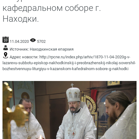
кафедральном соборе г.
Находки.
11.04.2020
5702
Источник:
Находкинская епархия
Адрес новости:
http://rpcne.ru/index.php/arhiv/1870-11-04-2020g-v-
lazarevu-subbotu-episkop-nakhodkinskij-i-preobrazhenskij-nikolaj-sovershil-
bozhestvennuyu-liturgiyu-v-kazanskom-kafedralnom-sobore-g-nakhodki