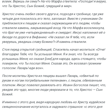
вовек. Веришь ли сему?» На что Марфа ответила: «Господи! я верую,
что Ты Христос, Сын Божий, грядущий в мир».
Христос очень любил своего друга и, подходя к гробнице, где уже
четыре дня покоилось его тело, заплакал. Вместе с учениками Он
приблизился к пещере и сказал окружающим его людям, чтобы
отвалили камень, закрывающий вход. На что Марфа воскликнула,
что брат ее уже «четырехдневный» и смердит. Иисус напомнил ей о
беседе по дороге в Вифанию: «Не сказал ли Я тебе, что, если
уверуешь, увидишь славу Божию?» И камень отвалили.
Стоя перед открытой гробницей, Спаситель начал молиться: «Отче!
благодарю Тебя, что Ты услышал Меня. Я и знал, что Ты всегда
услышишь Меня; но сказал [сие] для народа, здесь стоящего, чтобы
поверили, что Ты послал Меня. Сказав это, Он воззвал громким
голосом: Лазарь! иди вон».
После молитвы Христа из пещеры вышел Лазарь, «обвитый по
рукам и ногам погребальными пеленами», с лицом, обвязанным
платком. Иисус повелел развязать его. Иоанн Богослов пишет, что,
увидев это чудо, многие люди уверовали в то, что Христос — Сын
Божий.
И именно с этого дня, видя народную любовь ко Христу, иудейское
священноначание испугалось и задумало страшное: «c этого дня