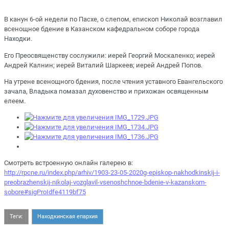
В канун 6-ой недели по Пасхе, о слепом, епископ Николай возглавил
всенощное бдение в Казанском кафедральном соборе города
Находки.
Его Преосвященству сослужили: иерей Георгий Москаленко; иерей
Андрей Калнин; иерей Виталий Шаркеев; иерей Андрей Попов.
На утрене всенощного бдения, после чтения уставного Евангельского
зачала, Владыка помазал духовенство и прихожан освященным
елеем.
Смотреть встроенную онлайн галерею в:
http://rpcne.ru/index.php/arhiv/1903-23-05-2020g-episkop-nakhodkinskij-i-
preobrazhenskij-nikolaj-vozglavil-vsenoshchnoe-bdenie-v-kazanskom-
sobore#sigProIdfe4119bf75
Теги:
Находкинская епархия