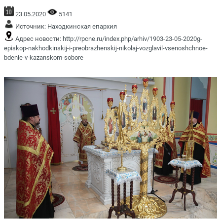
23.05.2020
5141
Источник:
Находкинская епархия
Адрес новости:
http://rpcne.ru/index.php/arhiv/1903-23-05-2020g-
episkop-nakhodkinskij-i-preobrazhenskij-nikolaj-vozglavil-vsenoshchnoe-
bdenie-v-kazanskom-sobore