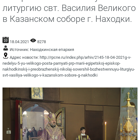
литургию свт. Василия Великого
в Казанском соборе г. Находки.
18.04.2021
8278
Источник:
Находкинская епархия
Адрес новости:
http://rpcne.ru/index.php/arhiv/2145-18-04-2021g-v-
nedelyu-5-yu-velikogo-posta-pamyati-prp-marii-egipetskoj-episkop-
nakhodkinskij-i-preobrazhenskij-nikolaj-sovershil-bozhestvennuyu-liturgiyu-
svt-vasiliya-velikogo-v-kazanskom-sobore-g-nakhodki