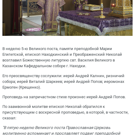
В неделю 5-ю Великого поста, памяти преподобной Марии
Египетской, епископ Находкинский и Преображенский Николай
возглавил Божественную литургию свт. Василия Великого в
Казанском Кафедральном соборе г. Находки.
Его преосвященству сослужили: иерей Андрей Калнин, ризничий
собора; иерей Виталий Шаркеев; иерей Андрей Попов; иеромонах
Ермоген (Крещенко).
Проповедь на запричастном стихе произнес иерей Андрей Попов.
По заамвонной молитве епископ Николай обратился к
присутствующим с воскресной проповедью, в которой, в частности,
сказал:
"В пятую неделю Великого поста Православная Церковь
молитвенно вспоминает и прославляет подвиг преподобной