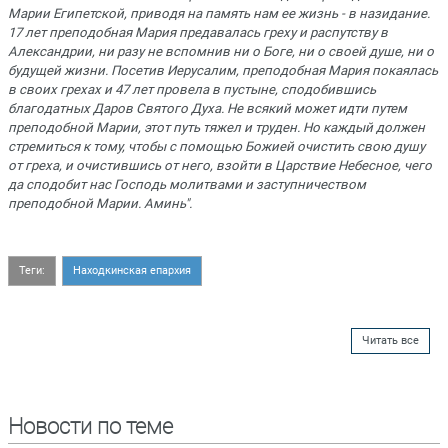
Марии Египетской, приводя на память нам ее жизнь - в назидание.
17 лет преподобная Мария предавалась греху и распутству в
Александрии, ни разу не вспомнив ни о Боге, ни о своей душе, ни о
будущей жизни. Посетив Иерусалим, преподобная Мария покаялась
в своих грехах и 47 лет провела в пустыне, сподобившись
благодатных Даров Святого Духа. Не всякий может идти путем
преподобной Марии, этот путь тяжел и труден. Но каждый должен
стремиться к тому, чтобы с помощью Божией очистить свою душу
от греха, и очистившись от него, взойти в Царствие Небесное, чего
да сподобит нас Господь молитвами и заступничеством
преподобной Марии. Аминь".
Теги:
Находкинская епархия
Читать все
Новости по теме