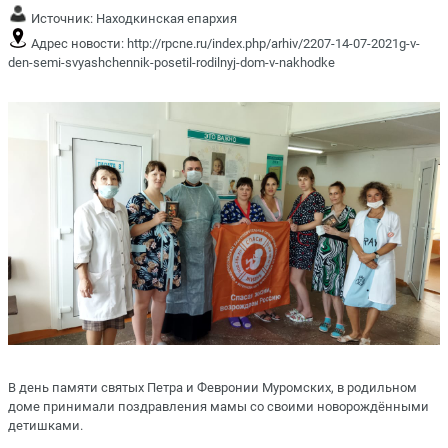
Источник:
Находкинская епархия
Адрес новости:
http://rpcne.ru/index.php/arhiv/2207-14-07-2021g-v-
den-semi-svyashchennik-posetil-rodilnyj-dom-v-nakhodke
В день памяти святых Петра и Февронии Муромских, в родильном
доме принимали поздравления мамы со своими новорождёнными
детишками.