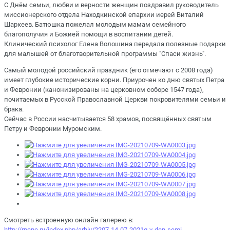
С Днём семьи, любви и верности женщин поздравил руководитель
миссионерского отдела Находкинской епархии иерей Виталий
Шаркеев. Батюшка пожелал молодым мамам семейного
благополучия и Божией помощи в воспитании детей.
Клинический психолог Елена Волошина передала полезные подарки
для малышей от благотворительной программы "Спаси жизнь".
Самый молодой российский праздник (его отмечают с 2008 года)
имеет глубокие исторические корни. Приурочен ко дню святых Петра
и Февронии (канонизированы на церковном соборе 1547 года),
почитаемых в Русской Православной Церкви покровителями семьи и
брака.
Сейчас в России насчитывается 58 храмов, посвящённых святым
Петру и Февронии Муромским.
Смотреть встроенную онлайн галерею в:
http://rpcne.ru/index.php/arhiv/2207-14-07-2021g-v-den-semi-