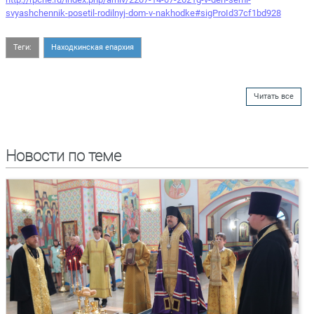
svyashchennik-posetil-rodilnyj-dom-v-nakhodke#sigProId37cf1bd928
Теги:
Находкинская епархия
Читать все
Новости по теме