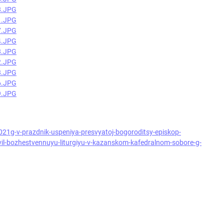
021g-v-prazdnik-uspeniya-presvyatoj-bogoroditsy-episkop-
avil-bozhestvennuyu-liturgiyu-v-kazanskom-kafedralnom-sobore-g-