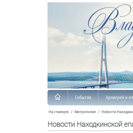
События
Архиерей и е
На главную
/
Митрополия
/
Новости Находкин
Новости Находкинской еп