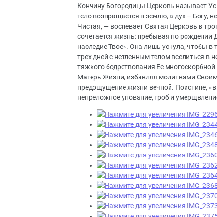
Кончину Богородицы Церковь называет Усп
тело возвращается в землю, а дух – Богу, 
Чистая, — воспевает Святая Церковь в тро
сочетается жизнь: пребывая по рождении Д
наследие Твое». Она лишь уснула, чтобы в
трех дней с нетленным телом вселиться в 
тяжкого бодрствования Ее многоскорбной ж
Матерь Жизни, избавляя молитвами Своими
предощущение жизни вечной. Поистине, «в
непреложное упование, гроб и умерщвление