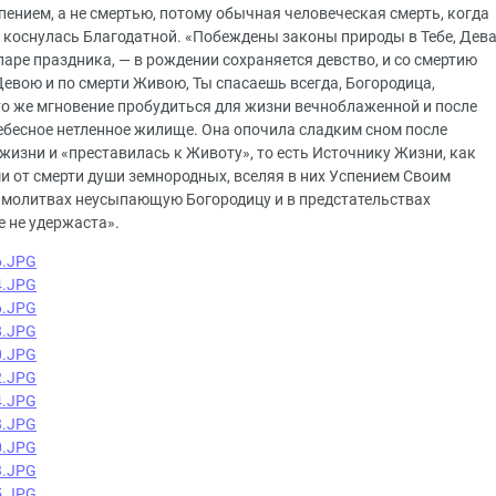
ением, а не смертью, потому обычная человеческая смерть, когда
не коснулась Благодатной. «Побеждены законы природы в Тебе, Дев
паре праздника, — в рождении сохраняется девство, и со смертию
евою и по смерти Живою, Ты спасаешь всегда, Богородица,
 то же мгновение пробудиться для жизни вечноблаженной и после
небесное нетленное жилище. Она опочила сладким сном после
изни и «преставилась к Животу», то есть Источнику Жизни, как
 от смерти души земнородных, вселяя в них Успением Своим
 молитвах неусыпающую Богородицу и в предстательствах
 не удержаста».