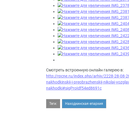
Смотреть встроенную онлайн галерею в:
http://rpcne.ru/index.php/arhiv/2228-28-08-2
nakhodkinskij-i-preobrazhenskij-nikolaj-vozgl
nakhodki#sigProIdf54ed8691c
Теги:
Находкинская епархия