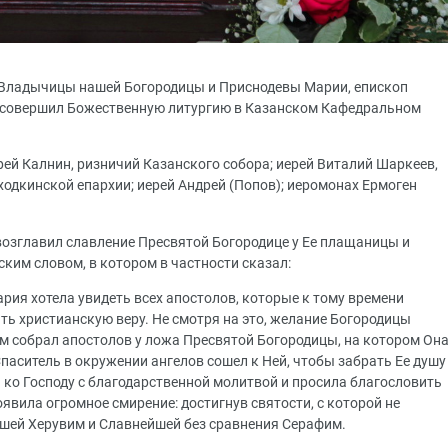
й Владычицы нашей Богородицы и Приснодевы Марии, епископ
 совершил Божественную литургию в Казанском Кафедральном
ей Калнин, ризничий Казанского cобора; иерей Виталий Шаркеев,
одкинской епархии; иерей Андрей (Попов); иеромонах Ермоген
озглавил славление Пресвятой Богородице у Ее плащаницы и
ким словом, в котором в частности сказал:
рия хотела увидеть всех апостолов, которые к тому времени
ь христианскую веру. Не смотря на это, желание Богородицы
м собрал апостолов у ложа Пресвятой Богородицы, на котором Он
аситель в окружении ангелов сошел к Ней, чтобы забрать Ее душу
 ко Господу с благодарственной молитвой и просила благословить
явила огромное смирение: достигнув святости, с которой не
ейшей Херувим и Славнейшей без сравнения Серафим.