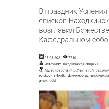
В праздник Успения
епископ Находкинс
возглавил Божестве
Кафедральном собор
28.08.2021
7740
Источник:
Находкинская епархия
Адрес новости:
http://rpcne.ru/index.php
episkop-nakhodkinskij-i-preobrazhenskij-niko
g-nakhodki