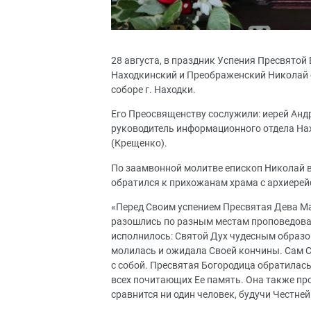
28 августа, в праздник Успения Пресвято
Находкинский и Преображенский Николай
соборе г. Находки.
Его Преосвященству сослужили: иерей Андр
руководитель информационного отдела Нах
(Крещенко).
По заамвонной молитве епископ Николай в
обратился к прихожанам храма с архиерейс
«Перед Своим успением Пресвятая Дева Ма
разошлись по разным местам проповедоват
исполнилось: Святой Дух чудесным образо
молилась и ожидала Своей кончины. Сам Сп
с собой. Пресвятая Богородица обратилась
всех почитающих Ее память. Она также про
сравнится ни один человек, будучи Честн