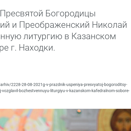
 Пресвятой Богородицы
кий и Преображенский Николай
нную литургию в Казанском
е г. Находки.
/arhiv/2228-28-08-2021g-v-prazdnik-uspeniya-presvyatoj-bogoroditsy-
laj-vozglavil-bozhestvennuyu-liturgiyu-v-kazanskom-kafedralnom-sobore-