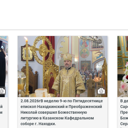
2.08.2026гВ неделю 9-ю по Пятидесятнице
В д
ай
епископ Находкинский и Преображенский
Сар
ом
Николай совершил Божественную
Пре
литургию в Казанском Кафедральном
Бож
соборе г. Находки.
Сер