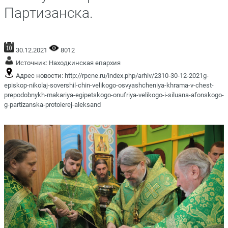
Партизанска.
30.12.2021
8012
Источник:
Находкинская епархия
Адрес новости:
http://rpcne.ru/index.php/arhiv/2310-30-12-2021g-
episkop-nikolaj-sovershil-chin-velikogo-osvyashcheniya-khrama-v-chest-
prepodobnykh-makariya-egipetskogo-onufriya-velikogo-i-siluana-afonskogo-
g-partizanska-protoierej-aleksand