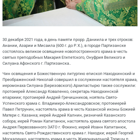
30 декабря 2021 года, в день памяти прорр. Даниила и трех отроков:
Анании, Азарии и Мисаила (600 г. до Р. Х.), в городе Партизанске
состоялось великое освящение новопостроенного храма в честь
святых преподобных Макария Египетского, Онуфрия Великого и
Силуана Афонского г. Партизанска..
Чин освящения и Божественную литургию епископ Находкинский и
Преображенский Николай совершил в сослужении настоятеля храма,
иеромонаха Силуана (Березовского).Архипастырю также сослужили:
протоиерей Александр Коваленко, секретарь Находкинской
епархиии; протоиерей Андрей Гречишников, ноятель Свято-
Успенского храма с. Владимиро-Александровское; протоеиерей
Павел Петрунин, настоятель храма в честь Казанской иконы Божией
Матери с. Казанка; иерей Андрей Калнин, ризничий Казанского
собора; иерей Роман Капитанюк, настоятель храма святого апостола
Андрея Первозванного ЗАТО г. Фокино; иерей Иоанн Капитанюк,
настоятель Свято-Рождественского храма г. Находки; иерей Георгий
Москаленко, настоятель храма в честь Живоначальной Троицы п.