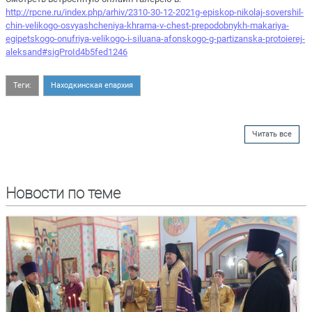
http://rpcne.ru/index.php/arhiv/2310-30-12-2021g-episkop-nikolaj-sovershil-
chin-velikogo-osvyashcheniya-khrama-v-chest-prepodobnykh-makariya-
egipetskogo-onufriya-velikogo-i-siluana-afonskogo-g-partizanska-protoierej-
aleksand#sigProId4b5fed1246
Теги:
Находкинская епархия
Читать все
Новости по теме