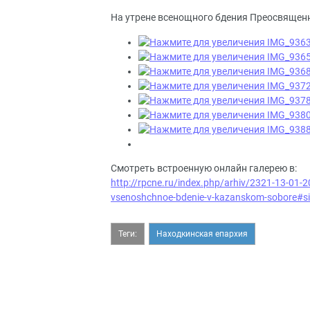
На утрене всенощного бдения Преосвящен
Смотреть встроенную онлайн галерею в:
http://rpcne.ru/index.php/arhiv/2321-13-01-20
vsenoshchnoe-bdenie-v-kazanskom-sobore#s
Теги:
Находкинская епархия