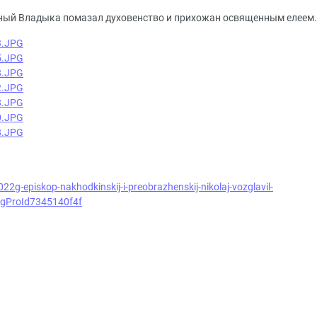
ный Владыка помазал духовенство и прихожан освященным елеем.
22g-episkop-nakhodkinskij-i-preobrazhenskij-nikolaj-vozglavil-
igProId7345140f4f