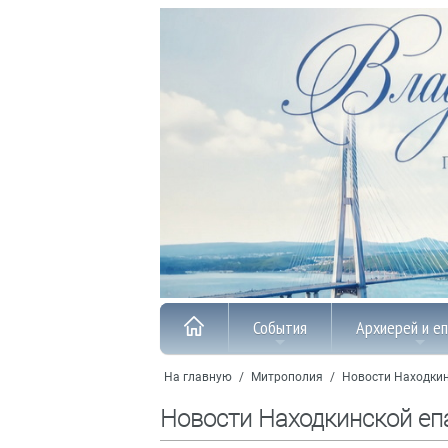
События
Архиерей и е
На главную
/
Митрополия
/
Новости Находкин
Новости Находкинской еп