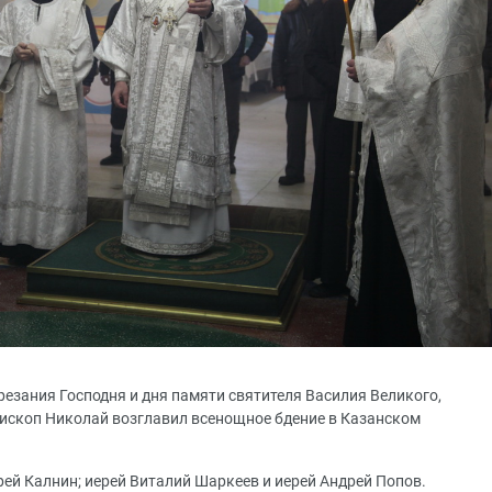
брезания Господня и дня памяти святителя Василия Великого,
ископ Николай возглавил всенощное бдение в Казанском
ей Калнин; иерей Виталий Шаркеев и иерей Андрей Попов.