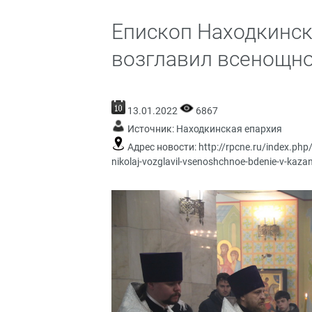
Епископ Находкинс
возглавил всенощно
13.01.2022
6867
Источник:
Находкинская епархия
Адрес новости:
http://rpcne.ru/index.php
nikolaj-vozglavil-vsenoshchnoe-bdenie-v-kaz