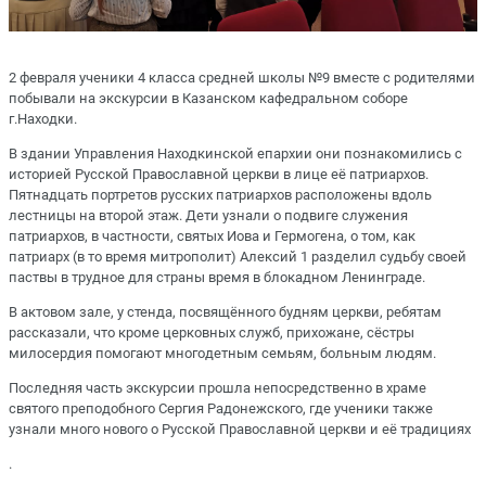
2 февраля ученики 4 класса средней школы №9 вместе с родителями
побывали на экскурсии в Казанском кафедральном соборе
г.Находки.
В здании Управления Находкинской епархии они познакомились с
историей Русской Православной церкви в лице её патриархов.
Пятнадцать портретов русских патриархов расположены вдоль
лестницы на второй этаж. Дети узнали о подвиге служения
патриархов, в частности, святых Иова и Гермогена, о том, как
патриарх (в то время митрополит) Алексий 1 разделил судьбу своей
паствы в трудное для страны время в блокадном Ленинграде.
В актовом зале, у стенда, посвящённого будням церкви, ребятам
рассказали, что кроме церковных служб, прихожане, сёстры
милосердия помогают многодетным семьям, больным людям.
Последняя часть экскурсии прошла непосредственно в храме
святого преподобного Сергия Радонежского, где ученики также
узнали много нового о Русской Православной церкви и её традициях
.