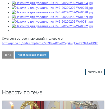
Смотреть встроенную онлайн галерею в:
http://rpcne.ru/index.php/arhiv/2338-2-02-2022g#sigProIdc391adff92
Теги:
Находкинская епархия
Читать все
Новости по теме