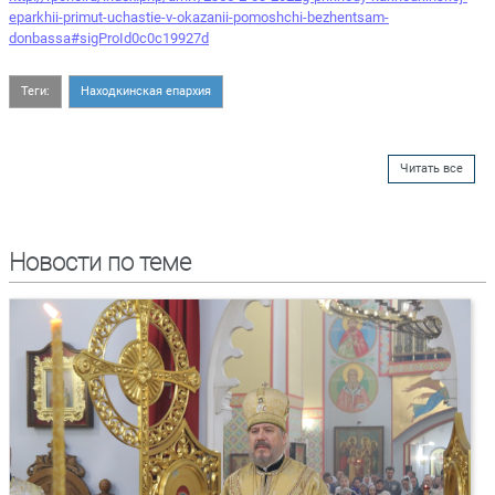
eparkhii-primut-uchastie-v-okazanii-pomoshchi-bezhentsam-
donbassa#sigProId0c0c19927d
Теги:
Находкинская епархия
Читать все
Новости по теме