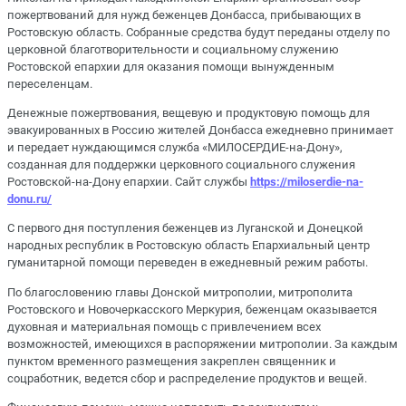
пожертвований для нужд беженцев Донбасса, прибывающих в
Ростовскую область. Собранные средства будут переданы отделу по
церковной благотворительности и социальному служению
Ростовской епархии для оказания помощи вынужденным
переселенцам.
Денежные пожертвования, вещевую и продуктовую помощь для
эвакуированных в Россию жителей Донбасса ежедневно принимает
и передает нуждающимся служба «МИЛОСЕРДИЕ-на-Дону»,
созданная для поддержки церковного социального служения
Ростовской-на-Дону епархии. Сайт службы
https://miloserdie-na-
donu.ru/
С первого дня поступления беженцев из Луганской и Донецкой
народных республик в Ростовскую область Епархиальный центр
гуманитарной помощи переведен в ежедневный режим работы.
По благословению главы Донской митрополии, митрополита
Ростовского и Новочеркасского Меркурия, беженцам оказывается
духовная и материальная помощь с привлечением всех
возможностей, имеющихся в распоряжении митрополии. За каждым
пунктом временного размещения закреплен священник и
соцработник, ведется сбор и распределение продуктов и вещей.