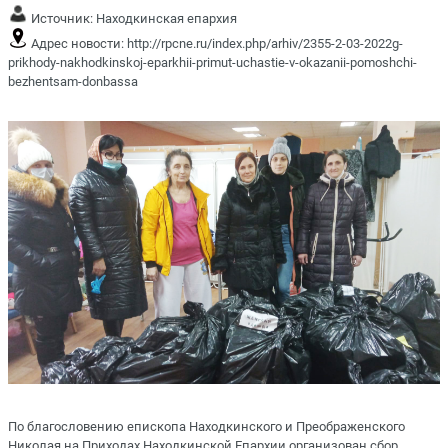
Источник:
Находкинская епархия
Адрес новости:
http://rpcne.ru/index.php/arhiv/2355-2-03-2022g-
prikhody-nakhodkinskoj-eparkhii-primut-uchastie-v-okazanii-pomoshchi-
bezhentsam-donbassa
По благословению епископа Находкинского и Преображенского
Николая на Приходах Находкинской Епархии организован сбор