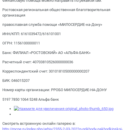
Финансовую помощь можно направить по реквизитам:
Ростовская региональная общественная благотворительная
организация
православная служба помощи «МИЛОСЕРДИЕ-на-Дону»
ИНН/КПП: 6161039472/616101001
ОГРН: 1156100000011
Банк: ФИЛИАЛ «РОСТОВСКИЙ» АО «АЛЬФА-БАНК»
Расчетный счет: 40703810526000000036
Корреспондентский счет: 30101810500000000207
БИК: 046015207
Номер карты организации: РРОБО МИЛОСЕРДИЕ-НА-ДОНУ
5197 7850 1064 5248 Альфа банк
Смотреть встроенную онлайн галерею в:
http://rpcne.ru/index.php/arhiv/2355-2-03-2022g-prikhody-nakhodkinskoj-