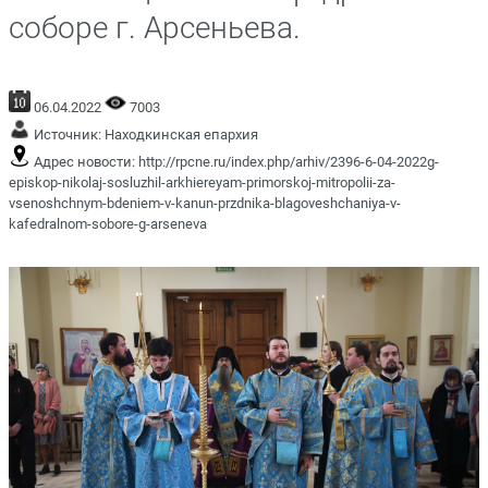
соборе г. Арсеньева.
06.04.2022
7003
Источник:
Находкинская епархия
Адрес новости:
http://rpcne.ru/index.php/arhiv/2396-6-04-2022g-
episkop-nikolaj-sosluzhil-arkhiereyam-primorskoj-mitropolii-za-
vsenoshchnym-bdeniem-v-kanun-przdnika-blagoveshchaniya-v-
kafedralnom-sobore-g-arseneva