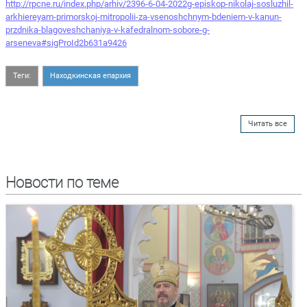
http://rpcne.ru/index.php/arhiv/2396-6-04-2022g-episkop-nikolaj-sosluzhil-
arkhiereyam-primorskoj-mitropolii-za-vsenoshchnym-bdeniem-v-kanun-
przdnika-blagoveshchaniya-v-kafedralnom-sobore-g-
arseneva#sigProId2b631a9426
Теги:
Находкинская епархия
Читать все
Новости по теме