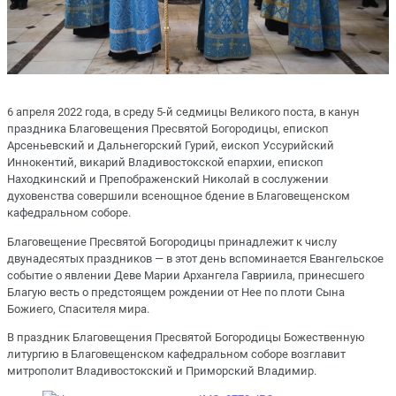
6 апреля 2022 года, в среду 5-й седмицы Великого поста, в канун
праздника Благовещения Пресвятой Богородицы, епископ
Арсеньевский и Дальнегорский Гурий, еископ Уссурийский
Иннокентий, викарий Владивостокской епархии, епископ
Находкинский и Препображенский Николай в сослужении
духовенства совершили всенощное бдение в Благовещенском
кафедральном соборе.
Благовещение Пресвятой Богородицы принадлежит к числу
двунадесятых праздников ― в этот день вспоминается Евангельское
событие о явлении Деве Марии Архангела Гавриила, принесшего
Благую весть о предстоящем рождении от Нее по плоти Сына
Божиего, Спасителя мира.
В праздник Благовещения Пресвятой Богородицы Божественную
литургию в Благовещенском кафедральном соборе возглавит
митрополит Владивостокский и Приморский Владимир.