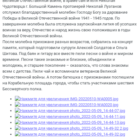
Великой Отечественной войне, в храме святителя Николая
Чудотворца г. Большой Камень протоиерей Николай Лузганов
отслужил благодарственный молебен Господу Богу за дарование
Победы в Великой Отечественной войне 1941 - 1945 годов. По
завершении молебна была отслужена заупокойная лития об усопших
воинах за веру, Отечество и народ жизнь свою положивших в годы
Великой Отечественной войны.
После молебна прихожане разных возрастов, собрались на концерт
памяти, который подготовили супруги Алексей Солдатов и Ольга
Шитова. Под баян и гитару все вместе пели песни о войне и мирном
времени. Песни такие знакомые и близкие, объединили и
молодежь, и старшее поколение – оказалось, что слова знакомы
всем с детства. Пили чай и вспоминали ветеранов Великой
Отечественной войны. А потом батюшка с прихожанами поспешили
на Корабельную площадь города, чтобы стать участниками шествия
Бессмертного полка.