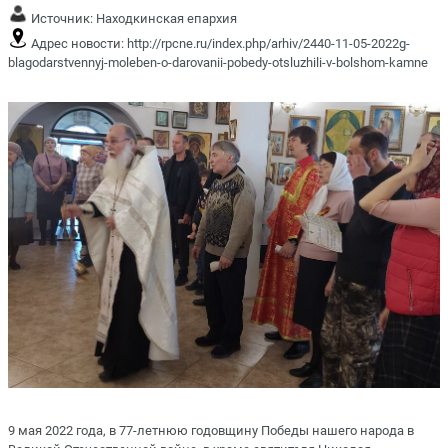
Источник:
Находкинская епархия
Адрес новости:
http://rpcne.ru/index.php/arhiv/2440-11-05-2022g-
blagodarstvennyj-moleben-o-darovanii-pobedy-otsluzhili-v-bolshom-kamne
9 мая 2022 года, в 77-летнюю годовщину Победы нашего народа в