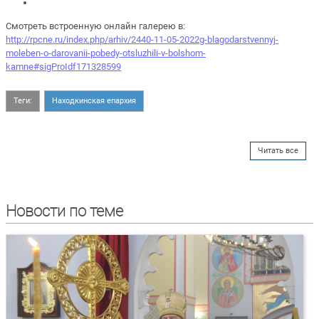
Смотреть встроенную онлайн галерею в:
http://rpcne.ru/index.php/arhiv/2440-11-05-2022g-blagodarstvennyj-
moleben-o-darovanii-pobedy-otsluzhili-v-bolshom-
kamne#sigProIdf171328599
Теги:
Находкинская епархия
Читать все
Новости по теме