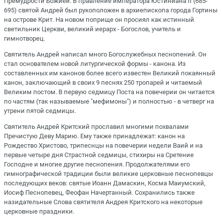
Премудрости Божией. В правление императора Юстиниана II (685-
695) святой Андрей был рукоположен в архиепископа города Гортины
на острове Крит. На новом поприще он просиял как истинный
светильник Церкви, великий иерарх - Богослов, учитель и
гимнотворец.
Святитель Андрей написал много Богослужебных песнопений. Он
стал основателем новой литургической формы - канона. Из
составленных им канонов более всего известен Великий покаянный
канон, заключающий в своих 9 песнях 250 тропарей и читаемый
Великим постом. В первую седмицу Поста на повечерии он читается
по частям (так называемые "мефимоны") и полностью - в четверг на
утрени пятой седмицы.
Святитель Андрей Критский прославил многими похвалами
Пречистую Деву Марию. Ему также принадлежат: канон на
Рождество Христово, трипеснцы на повечерии недели Ваий и на
первые четыре дня Страстной седмицы, стихиры на Сретение
Господне и многие другие песнопения. Продолжателями его
гимнографической традиции были великие церковные песнопевцы
последующих веков: святые Иоанн Дамаскин, Косма Маиумский,
Иосиф Песнопевец, Феофан Начертанный. Сохранились также
назидательные Слова святителя Андрея Критского на некоторые
церковные праздники.