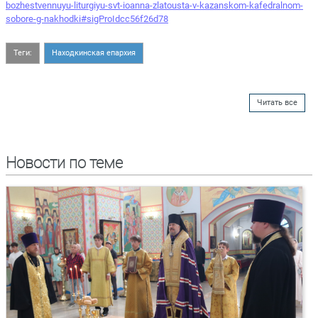
bozhestvennuyu-liturgiyu-svt-ioanna-zlatousta-v-kazanskom-kafedralnom-
sobore-g-nakhodki#sigProIdcc56f26d78
Теги:
Находкинская епархия
Читать все
Новости по теме