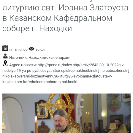
литургию свт. Иоанна Златоуста
в Казанском Кафедральном
соборе г. Находки.
30.10.2022
12521
Источник:
Находкинская епархия
Адрес новости:
http://rpcne.ru/index.php/arhiv/2543-30-10-2022g-v-
nedelyu-19-yu-po-pyatidesyatnitse-episkop-nakhodkinskij-i-preobrazhenskij-
nikolaj-sovershil-bozhestvennuyu-liturgiyu-svt-ioanna-zlatousta-v-
kazanskom-kafedralnom-sobore-g-nakhodki