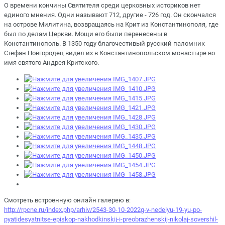
О времени кончины Святителя среди церковных историков нет
единого мнения. Одни называют 712, другие - 726 год. Он скончался
на острове Милитина, возвращаясь на Крит из Константинополя, где
был по делам Церкви. Мощи его были перенесены в
Константинополь. В 1350 году благочестивый русский паломник
Стефан Новгородец видел их в Константинопольском монастыре во
имя святого Андрея Критского.
Смотреть встроенную онлайн галерею в:
http://rpcne.ru/index.php/arhiv/2543-30-10-2022g-v-nedelyu-19-yu-po-
pyatidesyatnitse-episkop-nakhodkinskij-i-preobrazhenskij-nikolaj-sovershil-