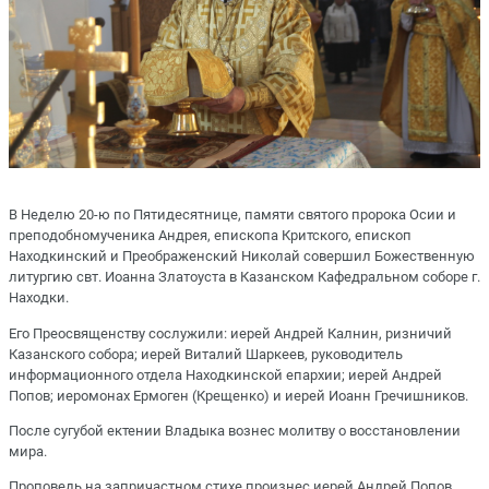
В Неделю 20-ю по Пятидесятнице, памяти святого пророка Осии и
преподобномученика Андрея, епископа Критского, епископ
Находкинский и Преображенский Николай совершил Божественную
литургию свт. Иоанна Златоуста в Казанском Кафедральном соборе г.
Находки.
Его Преосвященству сослужили: иерей Андрей Калнин, ризничий
Казанского собора; иерей Виталий Шаркеев, руководитель
информационного отдела Находкинской епархии; иерей Андрей
Попов; иеромонах Ермоген (Крещенко) и иерей Иоанн Гречишников.
После сугубой ектении Владыка вознес молитву о восстановлении
мира.
Проповедь на запричастном стихе произнес иерей Андрей Попов.