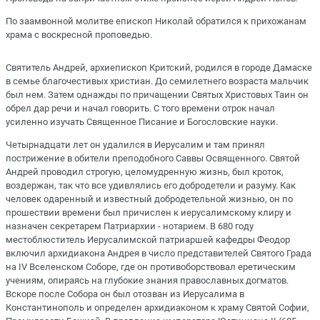
По заамвонной молитве епископ Николай обратился к прихожанам
храма с воскресной проповедью.
Святитель Андрей, архиепископ Критский, родился в городе Дамаске
в семье благочестивых христиан. До семилетнего возраста мальчик
был нем. Затем однажды по причащении Святых Христовых Таин он
обрел дар речи и начал говорить. С того времени отрок начал
усиленно изучать Священное Писание и Богословские науки.
Четырнадцати лет он удалился в Иерусалим и там принял
пострижение в обители преподобного Саввы Освященного. Святой
Андрей проводил строгую, целомудренную жизнь, был кроток,
воздержан, так что все удивлялись его добродетели и разуму. Как
человек одаренный и известный добродетельной жизнью, он по
прошествии времени был причислен к иерусалимскому клиру и
назначен секретарем Патриархии - нотарием. В 680 году
местоблюститель Иерусалимской патриаршей кафедры Феодор
включил архидиакона Андрея в число представителей Святого Града
на IV Вселенском Соборе, где он противоборствовал еретическим
учениям, опираясь на глубокие знания православных догматов.
Вскоре после Собора он был отозван из Иерусалима в
Константинополь и определен архидиаконом к храму Святой Софии,