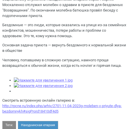
Москаленко отслужил молебен о здравии в приюте для бездомных
"Возвращение". По окончании молебна батюшка провёл беседу с
подопечными приюта.
Бездомные — это люди, которые оказались на улице из-за семейных
конфликтов, мошенничества, потери работы и проблем со
здоровьем. Это те, кому нужна помощь.
Основная задача приюта — вернуть бездомного к нормальной жизни
в обществе
Человеку, попавшему в сложную ситуацию, намного проще
возвращаться к обычной жизни, когда есть ночлег и горячая пища.
Смотреть встроенную онлайн галерею в:
http://rpcne.ru/index.php/arhiv/2701-11-04-2023g-moleben-v-priyute-dlya-
bezdomnykh#sigProId18410df4d5
Теги:
Находкинская епархия