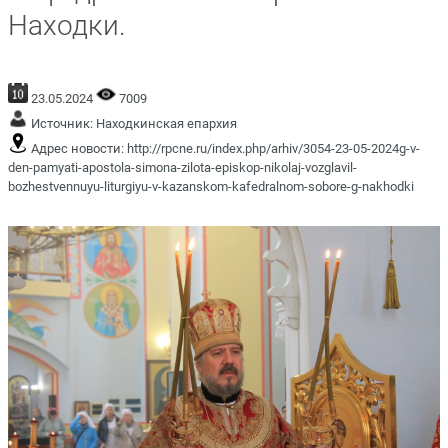
Находки.
23.05.2024
7009
Источник:
Находкинская епархия
Адрес новости:
http://rpcne.ru/index.php/arhiv/3054-23-05-2024g-v-
den-pamyati-apostola-simona-zilota-episkop-nikolaj-vozglavil-
bozhestvennuyu-liturgiyu-v-kazanskom-kafedralnom-sobore-g-nakhodki