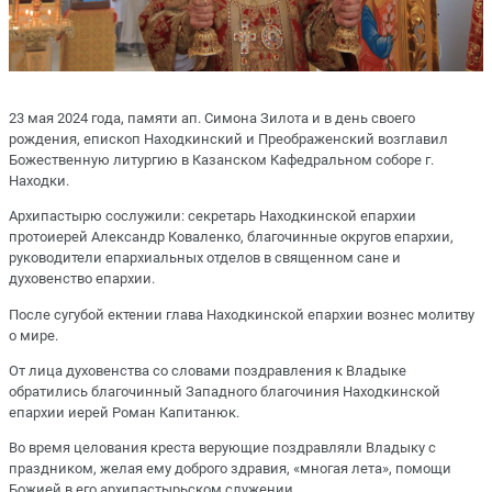
23 мая 2024 года, памяти ап. Симона Зилота и в день своего
рождения, епископ Находкинский и Преображенский возглавил
Божественную литургию в Казанском Кафедральном соборе г.
Находки.
Архипастырю сослужили: секретарь Находкинской епархии
протоиерей Александр Коваленко, благочинные округов епархии,
руководители епархиальных отделов в священном сане и
духовенство епархии.
После сугубой ектении глава Находкинской епархии вознес молитву
о мире
.
От лица духовенства со словами поздравления к Владыке
обратились благочинный Западного благочиния Находкинской
епархии иерей Роман Капитанюк.
Во время целования креста верующие поздравляли Владыку с
праздником, желая ему доброго здравия, «многая лета», помощи
Божией в его архипастырьском служении.