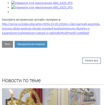
Смотреть встроенную онлайн галерею в:
http://rpcne.ru/index.php/arhiv/3054-23-05-2024g-v-den-pamyati-apostola-
simona-zilota-episkop-nikolaj-vozglavil-bozhestvennuyu-liturgiyu-v-
kazanskom-kafedralnom-sobore-g-nakhodki#sigProIdf21eb80eef
Теги:
Находкинская епархия
Читать все
Новости по теме