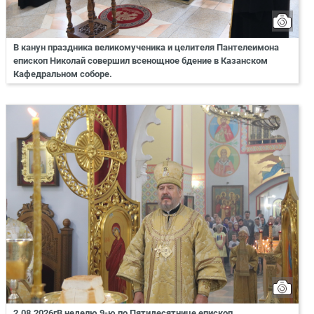
В канун праздника великомученика и целителя Пантелеимона
епископ Николай совершил всенощное бдение в Казанском
Кафедральном соборе.
2.08.2026гВ неделю 9-ю по Пятидесятнице епископ