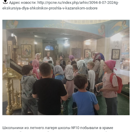
Адрес новости:
http://rpcne.ru/index.php/arhiv/3094-8-07-2024g-
ekskursiya-dlya-shkolnikov-proshla-v-kazanskom-sobore
Школьники из летнего лагеря школы №10 побывали в храме