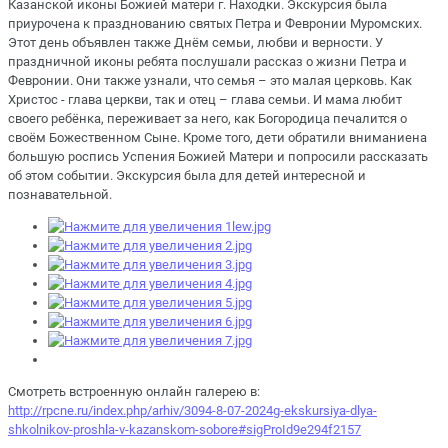
Казанской иконы Божией матери г. Находки. Экскурсия была
приурочена к празднованию святых Петра и Февронии Муромских.
Этот день объявлен также Днём семьи, любви и верности. У
праздничной иконы ребята послушали рассказ о жизни Петра и
Февронии. Они также узнали, что семья – это малая церковь. Как
Христос - глава церкви, так и отец – глава семьи. И мама любит
своего ребёнка, переживает за него, как Богородица печалится о
своём Божественном Сыне. Кроме того, дети обратили вниманиена
большую роспись Успения Божией Матери и попросили рассказать
об этом событии. Экскурсия была для детей интересной и
познавательной.
Смотреть встроенную онлайн галерею в:
http://rpcne.ru/index.php/arhiv/3094-8-07-2024g-ekskursiya-dlya-
shkolnikov-proshla-v-kazanskom-sobore#sigProId9e294f2157