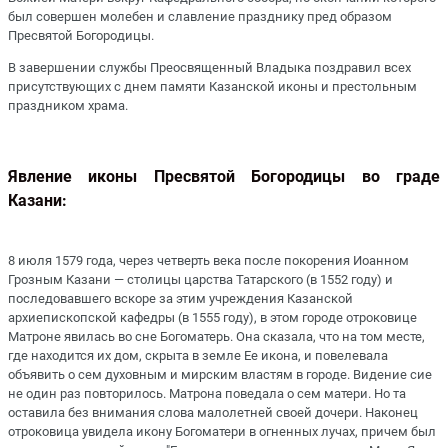
был совершен молебен и славление празднику пред образом
Пресвятой Богородицы.
В завершении службы Преосвященный Владыка поздравил всех
присутствующих с днем памяти Казанской иконы и престольным
праздником храма.
Явление иконы Пресвятой Богородицы во граде
Казани:
8 июля 1579 года, через четверть века после покорения Иоанном
Грозным Казани — столицы царства Татарского (в 1552 году) и
последовавшего вскоре за этим учреждения Казанской
архиепископской кафедры (в 1555 году), в этом городе отроковице
Матроне явилась во сне Богоматерь. Она сказала, что на том месте,
где находится их дом, скрыта в земле Ее икона, и повелевала
объявить о сем духовным и мирским властям в городе. Видение сие
не один раз повторилось. Матрона поведала о сем матери. Но та
оставила без внимания слова малолетней своей дочери. Наконец
отроковица увидела икону Богоматери в огненных лучах, причем был