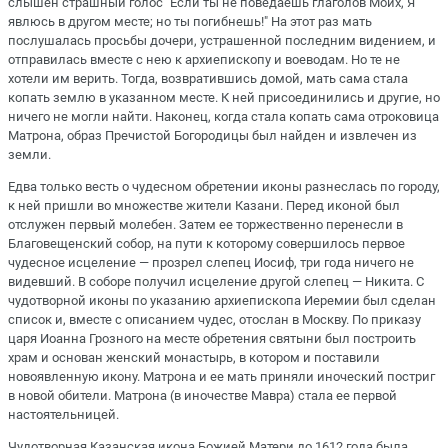
слышен страшный голос "Если ты не поведаешь глаголов Моих, Я
явлюсь в другом месте; но ты погибнешь!" На этот раз мать
послушалась просьбы дочери, устрашенной последним видением, и
отправилась вместе с нею к архиепископу и воеводам. Но те не
хотели им верить. Тогда, возвратившись домой, мать сама стала
копать землю в указанном месте. К ней присоединились и другие, но
ничего не могли найти. Наконец, когда стала копать сама отроковица
Матрона, образ Пречистой Богородицы был найден и извлечен из
земли.
Едва только весть о чудесном обретении иконы разнеслась по городу,
к ней пришли во множестве жители Казани. Перед иконой был
отслужен первый молебен. Затем ее торжественно перенесли в
Благовещенский собор, на пути к которому совершилось первое
чудесное исцеление — прозрел слепец Иосиф, три года ничего не
видевший. В соборе получил исцеление другой слепец — Никита. С
чудотворной иконы по указанию архиепископа Иеремии был сделан
список и, вместе с описанием чудес, отослан в Москву. По приказу
царя Иоанна Грозного на месте обретения святыни был построить
храм и основан женский монастырь, в котором и поставили
новоявленную икону. Матрона и ее мать приняли иноческий постриг
в новой обители. Матрона (в иночестве Мавра) стала ее первой
настоятельницей.
Чудотворная Казанская икона Божией Матери до 1612 года была