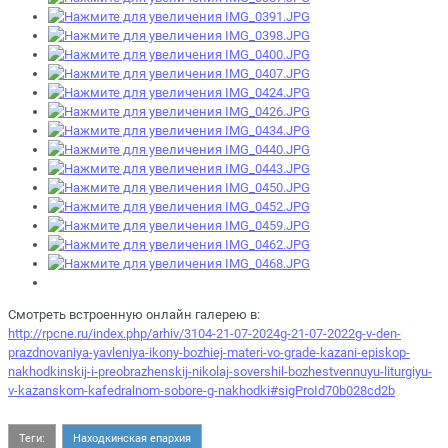
Смотреть встроенную онлайн галерею в:
http://rpcne.ru/index.php/arhiv/3104-21-07-2024g-21-07-2022g-v-den-
prazdnovaniya-yavleniya-ikony-bozhiej-materi-vo-grade-kazani-episkop-
nakhodkinskij-i-preobrazhenskij-nikolaj-sovershil-bozhestvennuyu-liturgiyu-
v-kazanskom-kafedralnom-sobore-g-nakhodki#sigProId70b028cd2b
Теги:
Находкинская епархия