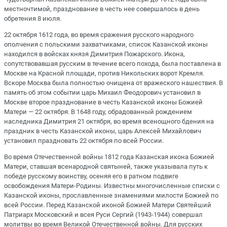
местночтимой, празднование в честь нее совершалось в день
обретения 8 июля.
22 октября 1612 года, во время сражения русского народного
ополчения с польскими захватчиками, список Казанской иконы
находился в войсках князя Димитрия Пожарского. Икона,
сопутствовавшая русским в течение всего похода, была поставлена в
Москве на Красной площади, против Никольских ворот Кремля.
Вскоре Москва была полностью очищена от вражеского нашествия. В
память об этом событии царь Михаил Феодорович установил в
Москве второе празднование в честь Казанской иконы Божией
Матери — 22 октября. В 1648 году, обрадованный рождением
наследника Димитрия 21 октября, во время всенощного бдения на
праздник в честь Казанской иконы, царь Алексей Михайлович
установил праздновать 22 октября по всей России.
Во время Отечественной войны 1812 года Казанская икона Божией
Матери, ставшая всенародной святыней, также указывала путь к
победе русскому воинству, осеняя его в ратном подвиге
освобождения Матери-Родины. Известны многочисленные списки с
Казанской иконы, прославленные знамениями милости Божией по
всей России. Перед Казанской иконой Божией Матери Святейший
Патриарх Московский и всея Руси Сергий (1943-1944) совершал
молитвы во время Великой Отечественной войны. Для русских