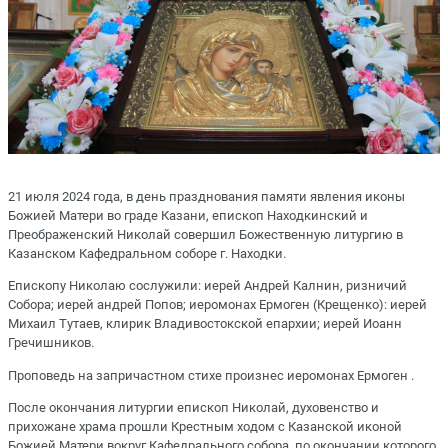
21 июля 2024 года, в день празднования памяти явления иконы
Божией Матери во граде Казани, епископ Находкинский и
Преображенский Николай совершил Божественную литургию в
Казанском Кафедральном соборе г. Находки.
Епископу Николаю сослужили: иерей Андрей Калнин, ризничий
Собора; иерей андрей Попов; иеромонах Ермоген (Крещенко): иерей
Михаил Тутаев, клирик Владивостокской епархии; иерей Иоанн
Гречишников.
Проповедь на запричастном стихе произнес иеромонах Ермоген .
После окончания литургии епископ Николай, духовенство и
прихожане храма прошли Крестным ходом с Казанской иконой
Божией Матери вокруг Кафедрального собора, по окончании которого