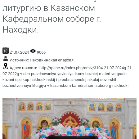
литургию в Казанском
Кафедральном соборе г.
Находки.
21.07.2024
9066
Источник:
Находкинская епархия
Адрес новости:
http://rpcne.ru/index.php/arhiv/3104-21-07-2024g-21-
07-2022g-v-den-prazdnovaniya-yavleniya-ikony-bozhiej-materi-vo-grade-
kazani-episkop-nakhodkinskij-i-preobrazhenskij-nikolaj-sovershil-
bozhestvennuyu-liturgiyu-v-kazanskom-kafedralnom-sobore-g-nakhodki