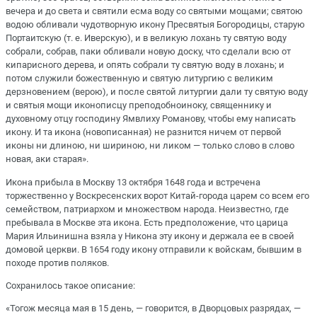
вечера и до света и святили есма воду со святыми мощами; святою
водою обливали чудотворную икону Пресвятыя Богородицы, старую
Портаитскую (т. е. Иверскую), и в великую лохань ту святую воду
собрали, собрав, паки обливали новую доску, что сделали всю от
кипарисного дерева, и опять собрали ту святую воду в лохань; и
потом служили божественную и святую литургию с великим
дерзновением (верою), и после святой литургии дали ту святую воду
и святыя мощи иконописцу преподобноиноку, священнику и
духовному отцу господину Ямвлиху Романову, чтобы ему написать
икону. И та икона (новописанная) не разнится ничем от первой
иконы ни длиною, ни шириною, ни ликом — только слово в слово
новая, аки старая».
Икона прибыла в Москву 13 октября 1648 года и встречена
торжественно у Воскресенских ворот Китай-города царем со всем его
семейством, патриархом и множеством народа. Неизвестно, где
пребывала в Москве эта икона. Есть предположение, что царица
Мария Ильинишна взяла у Никона эту икону и держала ее в своей
домовой церкви. В 1654 году икону отправили к войскам, бывшим в
походе против поляков.
Сохранилось такое описание:
«Тогож месяца мая в 15 день, — говорится, в Дворцовых разрядах, —