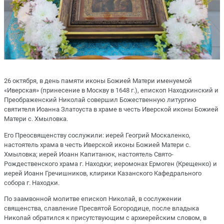
26 октября, в день памяти иконы Божией Матери именуемой
«Иверская» (принесение в Москву в 1648 г.), епископ Находкинский и
Преображенский Николай совершил Божественную литургию
святителя Иоанна Златоуста в храме в честь Иверской иконы Божией
Матери с. Хмыловка.
Его Преосвященству сослужили: иерей Геогрий Москаленко,
настоятель храма в честь Иверской иконы Божией Матери с.
Хмыловка; иерей Иоанн Капитанюк, настоятель Свято-
Рождественского храма г. Находки; иеромонах Ермоген (Крещенко) и
иерей Иоанн Гречишников, клирики Казанского Кафедрального
собора г. Находки.
По заамвонной молитве епископ Николай, в сослужении
священства, славление Пресвятой Богородице, после владыка
Николай обратился к присутствующим с архиерейским словом, в