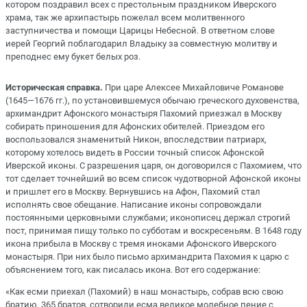
котором поздравил всех с престольным праздником Иверского
храма, так же архипастырь пожелал всем молитвенного
заступничества и помощи Царицы Небесной. В ответном слове
иерей Георгий поблагодарил Владыку за совместную молитву и
преподнес ему букет белых роз.
Историческая справка.
При царе Алексее Михайловиче Романове
(1645—1676 гг.), по установившемуся обычаю греческого духовенства,
архимандрит Афонского монастыря Пахомий приезжал в Москву
собирать приношения для Афонских обителей. Приездом его
воспользовался знаменитый Никон, впоследствии патриарх,
которому хотелось видеть в России точный список Афонской
Иверской иконы. С разрешения царя, он договорился с Пахомием, что
тот сделает точнейший во всем список чудотворной Афонской иконы
и пришлет его в Москву. Вернувшись на Афон, Пахомий стал
исполнять свое обещание. Написание иконы сопровождали
постоянными церковными службами; иконописец держал строгий
пост, принимая пищу только по субботам и воскресеньям. В 1648 году
икона прибыла в Москву с тремя иноками Афонского Иверского
монастыря. При них было письмо архимандрита Пахомия к царю с
объяснением того, как писалась икона. Вот его содержание:
«Как есми приехал (Пахомий) в наш монастырь, собрав всю свою
братию, 365 братов, сотворили есма великое молебное пение с