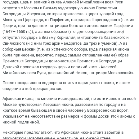
государь царь и великий князь Алексей Михайлович всея Руси
отпустил с Москвы в Вязьму чудотворную икону Пречистыя
Богородицы Иверския, которая принесена в царствующий град
Москву из Царяграда, от Парфения, патриарха Цареградского (т. е. из
Греции, при тогдашнем патриархе Константинопольском Парфении
(1647— 1650 гг.)), а за тем образом (т. е. для сопровождения его)
отпустил государь в Вязьму Корнилия, митрополита Казанского и
Свияжского (и с ним трех архимандритов, да трех игуменов). А из
соборныя церкви (т. е. из Успенского собора, куда Иверская икона
была принесена, вероятно, перед самым отправлением ее) образ
Пречистыя Богородицы до монастыря Пречистыя Богородицы
Донской провожал государь царь и великий князь Алексей
Михайлович всея Руси, да святейший Никон, патриарх Московский».
После похода икона водворена опять в царицыных покоях, и затем
сведения о ней прекращаются.
Афонская икона, по мнению исследователей, не есть известная всей
Москве чудотворная Иверская икона, развозимая по городу и на
краткое время бывающая в своей часовне у Воскресенских ворот.
Указывают на несоответствие размеров и формы доски этой иконы с
иконой подлинной.
Некоторые предполагают, что Афонская икона стоит забытой в
Московском Новодевичьем монастыре, на южной стене