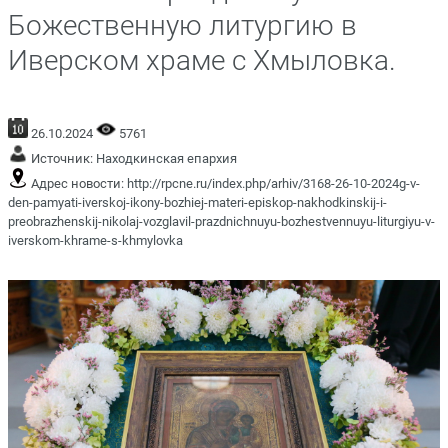
Божественную литургию в
Иверском храме с Хмыловка.
26.10.2024
5761
Источник:
Находкинская епархия
Адрес новости:
http://rpcne.ru/index.php/arhiv/3168-26-10-2024g-v-
den-pamyati-iverskoj-ikony-bozhiej-materi-episkop-nakhodkinskij-i-
preobrazhenskij-nikolaj-vozglavil-prazdnichnuyu-bozhestvennuyu-liturgiyu-v-
iverskom-khrame-s-khmylovka