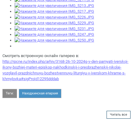
Смотреть встроенную онлайн галерею в:
http://rpcne.ru/index.php/arhiv/3168-26-10-2024g-v-den-pamyati-iverskoj-
ikony-bozhiej-materi-episkop-nakhodkinskij-i-preobrazhenskij-nikolaj-
vozglavil-prazdnichnuyu-bozhestvennuyu-liturgiyu-v-iverskom-khrame-s-
khmylovka#sigProId12295dddab
Теги:
Находкинская епархия
Читать все