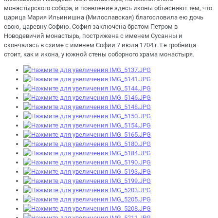
монастырского собора, и появление здесь иконы объясняют тем, что
царица Мария Ильинишна (Милославская) благословила ею дочь
свою, царевну Софию. София заключена братом Петром в
Новодевичий монастырь, пострижена с именем Сусанны и
скончалась в схиме с именем Софии 7 июля 1704 г. Ее гробница
стоит, как и икона, у южной стены соборного храма монастыря.