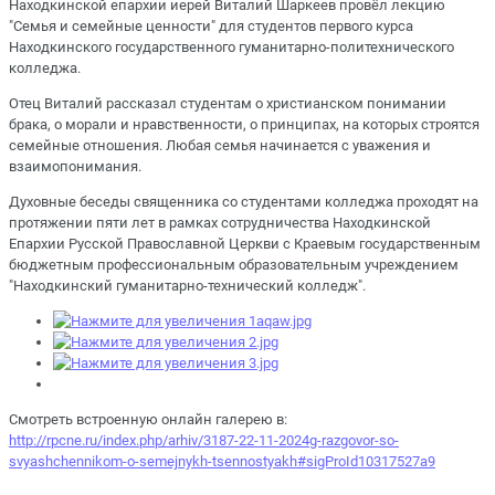
Находкинской епархии иерей Виталий Шаркеев провёл лекцию
"Семья и семейные ценности" для студентов первого курса
Находкинского государственного гуманитарно-политехнического
колледжа.
Отец Виталий рассказал студентам о христианском понимании
брака, о морали и нравственности, о принципах, на которых строятся
семейные отношения. Любая семья начинается с уважения и
взаимопонимания.
Духовные беседы священника со студентами колледжа проходят на
протяжении пяти лет в рамках сотрудничества Находкинской
Епархии Русской Православной Церкви с Краевым государственным
бюджетным профессиональным образовательным учреждением
"Находкинский гуманитарно-технический колледж".
Смотреть встроенную онлайн галерею в:
http://rpcne.ru/index.php/arhiv/3187-22-11-2024g-razgovor-so-
svyashchennikom-o-semejnykh-tsennostyakh#sigProId10317527a9