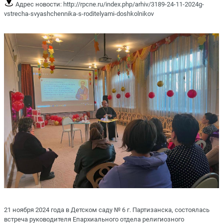
Адрес новости:
http://rpcne.ru/index.php/arhiv/3189-24-11-2024g-
vstrecha-svyashchennika-s-roditelyami-doshkolnikov
21 ноября 2024 года в Детском саду № 6 г. Партизанска, состоялась
встреча руководителя Епархиального отдела религиозного