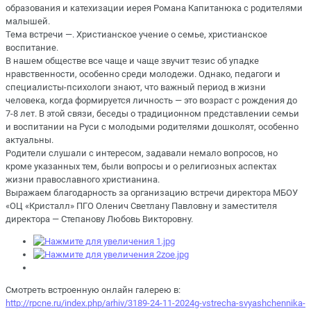
образования и катехизации иерея Романа Капитанюка с родителями
малышей.
Тема встречи —. Христианское учение о семье, христианское
воспитание.
В нашем обществе все чаще и чаще звучит тезис об упадке
нравственности, особенно среди молодежи. Однако, педагоги и
специалисты-психологи знают, что важный период в жизни
человека, когда формируется личность — это возраст с рождения до
7-8 лет. В этой связи, беседы о традиционном представлении семьи
и воспитании на Руси с молодыми родителями дошколят, особенно
актуальны.
Родители слушали с интересом, задавали немало вопросов, но
кроме указанных тем, были вопросы и о религиозных аспектах
жизни православного христианина.
Выражаем благодарность за организацию встречи директора МБОУ
«ОЦ «Кристалл» ПГО Оленич Светлану Павловну и заместителя
директора — Степанову Любовь Викторовну.
Смотреть встроенную онлайн галерею в:
http://rpcne.ru/index.php/arhiv/3189-24-11-2024g-vstrecha-svyashchennika-