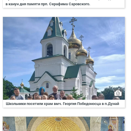
в канун дня памяти прп. Серафима Саровского.
Школьники посетили храм вмч. Георгия Победоносца в п.Дунай