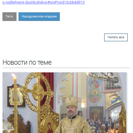
s-roditelyami-doshkolnikov#sigProId13cbb4d913
Теги:
Находкинская епархия
Читать все
Новости по теме