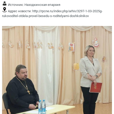
Источник:
Находкинская епархия
Адрес новости:
http://rpcne.ru/index.php/arhiv/3297-1-03-2025g-
rukovoditel-otdela-provel-besedu-s-roditelyami-doshkolnikov