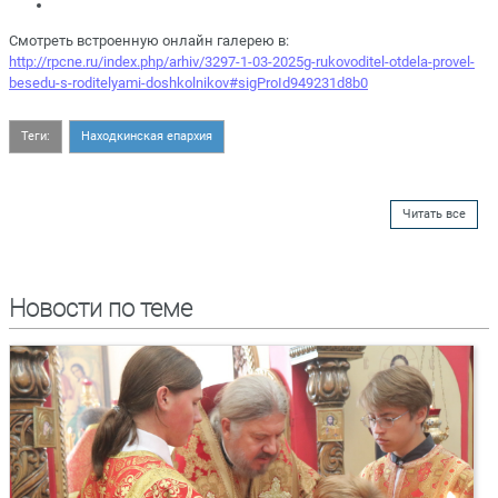
Смотреть встроенную онлайн галерею в:
http://rpcne.ru/index.php/arhiv/3297-1-03-2025g-rukovoditel-otdela-provel-
besedu-s-roditelyami-doshkolnikov#sigProId949231d8b0
Теги:
Находкинская епархия
Читать все
Новости по теме