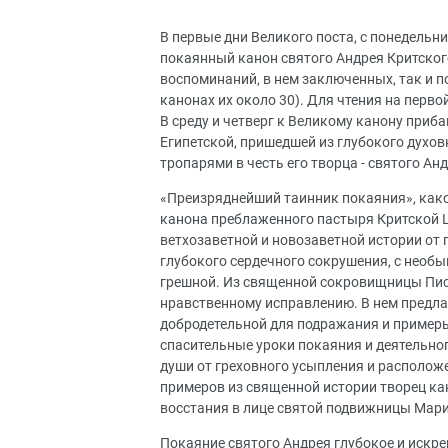
В первые дни Великого поста, с понедельн
покаянный канон святого Андрея Критског
воспоминаний, в нем заключенных, так и п
канонах их около 30). Для чтения на перво
В среду и четверг к Великому канону приб
Египетской, пришедшей из глубокого духо
тропарями в честь его творца - святого Ан
«Преизряднейший таинник покаяния», как
канона преблаженного пастыря Критской Ц
ветхозаветной и новозаветной истории от 
глубокого сердечного сокрушения, с необ
грешной. Из священной сокровищницы Пис
нравственному исправлению. В нем предл
добродетельной для подражания и примеры 
спасительные уроки покаяния и деятельног
души от греховного усыпления и располо
примеров из священной истории творец ка
восстания в лице святой подвижницы Мари
Покаяние святого Андрея глубокое и искре