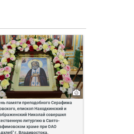
ень памяти преподобного Серафима
овского, епископ Находкинский и
ображенский Николай совершил
ественную литургию в Свято-
афимовском храме при ОАО
адхлеб" г. Владивостока.