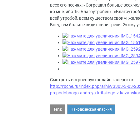
всех его песнях: «Согрешил больше всех чел
ко мне, ибо Ты Благоутробен». «Благоутроб
всей утробой, всем существом своим, жале
Богу, тем больше видит свои грехи. Этому 
Смотреть встроенную онлайн галерею в:
http://rpcne.ru/index.php/arhiv/3303-3-03-20
prepodobnogo-andreya-kritskogo-v-kazansko
Теги:
Находкинская епархия