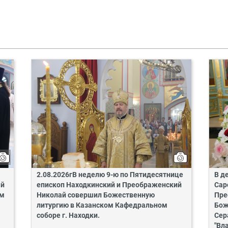
2.08.2026гВ неделю 9-ю по Пятидесятнице
В д
ай
епископ Находкинский и Преображенский
Сар
ом
Николай совершил Божественную
Пре
литургию в Казанском Кафедральном
Бож
соборе г. Находки.
Сер
"Вл