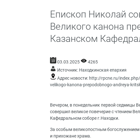
Епископ Николай со
Великого канона пр
Казанском Кафедра
03.03.2025
4265
Источник:
Находкинская епархия
Адрес новости:
http://rpcne.ru/index.php
velikogo-kanona-prepodobnogo-andreya-krit
Вечером, в понедельник первой седмицы В
совершил великое повечерие с чтением Вел
Кафедральном соборе г.Находки.
За особым великопостным богослужением 
и прихожане храма.