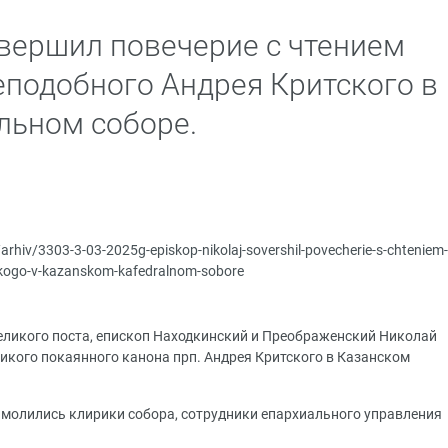
вершил повечерие с чтением
еподобного Андрея Критского в
льном соборе.
/arhiv/3303-3-03-2025g-episkop-nikolaj-sovershil-povecherie-s-chteniem-
skogo-v-kazanskom-kafedralnom-sobore
еликого поста, епископ Находкинский и Преображенский Николай
икого покаянного канона прп. Андрея Критского в Казанском
молились клирики собора, сотрудники епархиального управления