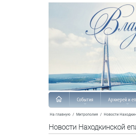
События
Архиерей и е
На главную
/
Митрополия
/
Новости Находкин
Новости Находкинской еп