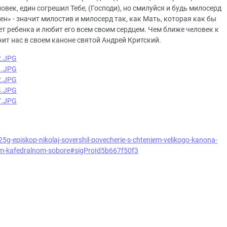
овек, един согрешил Тебе, (Господи), но смилуйся и будь милосерд
ен» - значит милостив и милосерд так, как Мать, которая как бы
ет ребенка и любит его всем своим сердцем. Чем ближе человек к
учит нас в своем каноне святой Андрей Критский.
25g-episkop-nikolaj-sovershil-povecherie-s-chteniem-velikogo-kanona-
m-kafedralnom-sobore#sigProId5b667f50f3