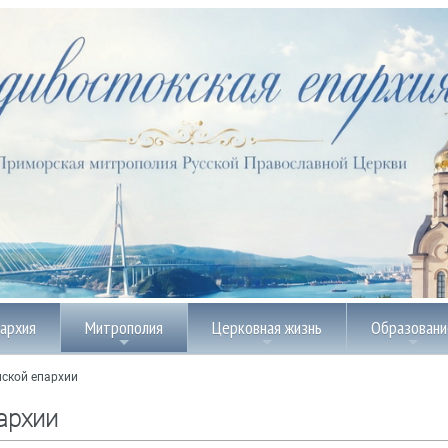
пархия
Митрополия
Церковная жизнь
Образовани
ской епархии
архии