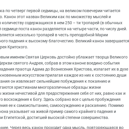
ика по четверг первой седмицы, на великом повечерии читается
о. Канон этот назван Великим как по множеству мыслей и
о количеству содержащихся в нем 250 – ти тропарей (в обычных
й седмице поста канон разделяется на четыре части, по числу дней.
авляется несколько тропарей в честь преподобной Марии
вного падения к высокому благочестию. Великий канон завершаетс
дрея Критского.
овым именем Святая Церковь достойно ублажает творца Великого
еркви святого Андрея, собрав в этом каноне воедино события
падения праотца Адама до Вознесения Христова, излагает их в духе
ыкновенным искусством прилагая каждое из них к состоянию души
ания он извлекает сильнейшие побуждения к покаянию и
агаются христианам многоразличные образцы жизни
жизни нечестивой для предостережения себя от них, равно как и
о восхождения к Богу. Здесь собрано все с целью пробуждения
жения ее к самоиспытанию, самоосуждению и раскаянию. Помимо
нона указывает на живой пример самого крайнего падения и
и Египетской, достигшей высокой степени совершенства.
ннее. Через весь канон проходит одна мысль, повторяющаяся во