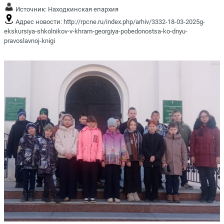
Источник:
Находкинская епархия
Адрес новости:
http://rpcne.ru/index.php/arhiv/3332-18-03-2025g-
ekskursiya-shkolnikov-v-khram-georgiya-pobedonostsa-ko-dnyu-
pravoslavnoj-knigi