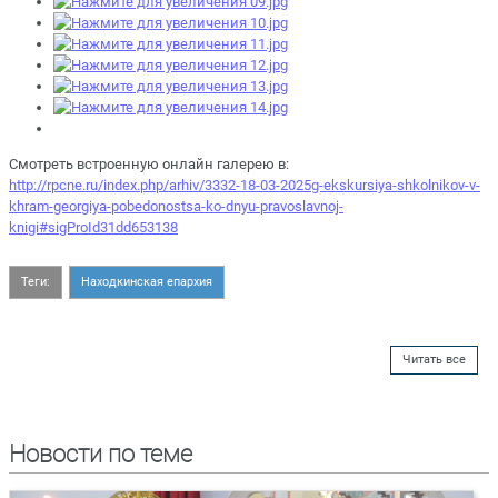
Смотреть встроенную онлайн галерею в:
http://rpcne.ru/index.php/arhiv/3332-18-03-2025g-ekskursiya-shkolnikov-v-
khram-georgiya-pobedonostsa-ko-dnyu-pravoslavnoj-
knigi#sigProId31dd653138
Теги:
Находкинская епархия
Читать все
Новости по теме