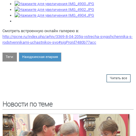
Смотреть встроенную онлайн галерею в:
http://rpcne.ru/index.php/arhiv/3369-8-04-205g-vstrecha-svyashchennika-s-
rodstvennikami-uchastnikov-svo#sigProId7480b77acc
Теги:
Находкинская епархия
Читать все
Новости по теме