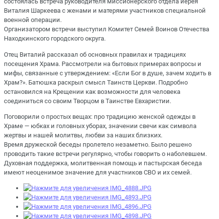
состоялась встреча руководителя миссионерского отдела иерея
Виталия Шаркеева с женами и матерями участников специальной
военной операции.
Организатором встречи выступил Комитет Семей Воинов Отечества
Находкинского городского округа.
Отец Виталий рассказал об основных правилах и традициях
посещения Храма. Рассмотрели на бытовых примерах вопросы и
мифы, связанные с утверждением: «Если Бог в душе, зачем ходить в
Храм?». Батюшка раскрыл смысл Таинств Церкви. Подробно
остановился на Крещении как возможности для человека
соединиться со своим Творцом в Таинстве Евхаристии.
Поговорили о простых вещах: про традицию женской одежды в
Храме — юбках и головных уборах, значении свечи как символа
жертвы и нашей молитвы, любви за наших близких.
Время дружеской беседы пролетело незаметно. Было решено
проводить такие встречи регулярно, чтобы говорить о наболевшем.
Духовная поддержка, молитвенная помощь и пастырская беседа
имеют неоценимое значение для участников СВО и их семей.