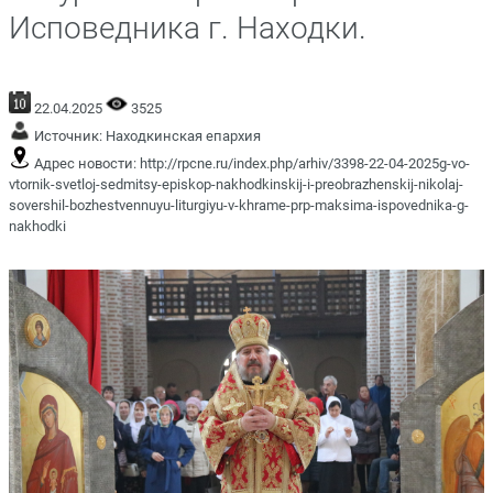
Исповедника г. Находки.
22.04.2025
3525
Источник:
Находкинская епархия
Адрес новости:
http://rpcne.ru/index.php/arhiv/3398-22-04-2025g-vo-
vtornik-svetloj-sedmitsy-episkop-nakhodkinskij-i-preobrazhenskij-nikolaj-
sovershil-bozhestvennuyu-liturgiyu-v-khrame-prp-maksima-ispovednika-g-
nakhodki