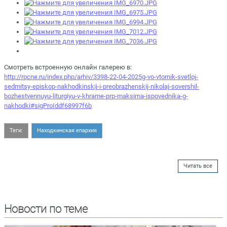
Смотреть встроенную онлайн галерею в:
http://rpcne.ru/index.php/arhiv/3398-22-04-2025g-vo-vtornik-svetloj-
sedmitsy-episkop-nakhodkinskij-i-preobrazhenskij-nikolaj-sovershil-
bozhestvennuyu-liturgiyu-v-khrame-prp-maksima-ispovednika-g-
nakhodki#sigProIddf68997f6b
Теги:
Находкинская епархия
Читать все
Новости по теме