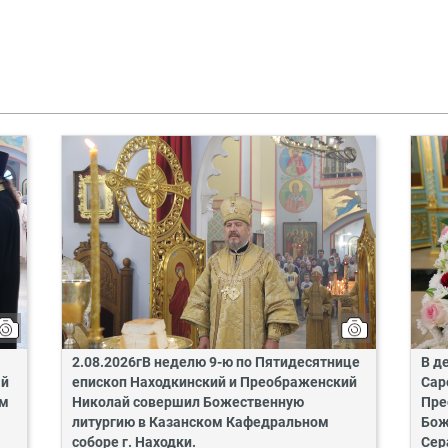
2.08.2026гВ неделю 9-ю по Пятидесятнице
В д
ай
епископ Находкинский и Преображенский
Сар
ом
Николай совершил Божественную
Пре
литургию в Казанском Кафедральном
Бож
соборе г. Находки.
Сер