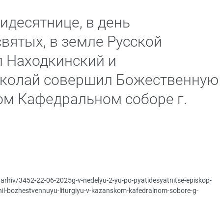
идесятнице, в день
вятых, в земле Русской
 Находкинский и
колай совершил Божественную
ом Кафедральном соборе г.
/arhiv/3452-22-06-2025g-v-nedelyu-2-yu-po-pyatidesyatnitse-episkop-
rshil-bozhestvennuyu-liturgiyu-v-kazanskom-kafedralnom-sobore-g-