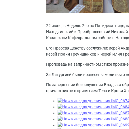
22 июня, в Неделю 2-ю по Пятидесятнице, п
Находкинский и Преображенский Николай 
Казанском Кафедральном соборе г. Находк
Его Преосвященству сослужили: иерей Андр
иерей Иоанн Гречишников и иерей Илия Гр
Проповедь на запричастном стихе произне
За Литургией были вознесены молитвы о в
По завершении богослужения Владыка обр
причастников с принятием Тела и Крови Х