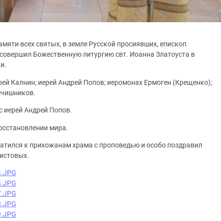
амяти всех святых, в земле Русской просиявших, епископ
совершил Божественную литургию свт. Иоанна Златоуста в
и.
ей Калнин; иерей Андрей Попов; иеромонах Ермоген (Крещенко);
ечишников.
с иерей Андрей Попов.
осстановлении мира.
атился к прихожанам храма с проповедью и особо поздравил
ристовых.