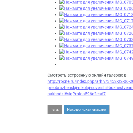
Смотреть встроенную онлайн галерею в:
http://rpcne.ru/index.php/arhiv/3452-22-06-20
preobrazhenskij-nikolaj-sovershil-bozhestven
nakhodki#sigProIda596c2ead7
Теги:
Находкинская епархия