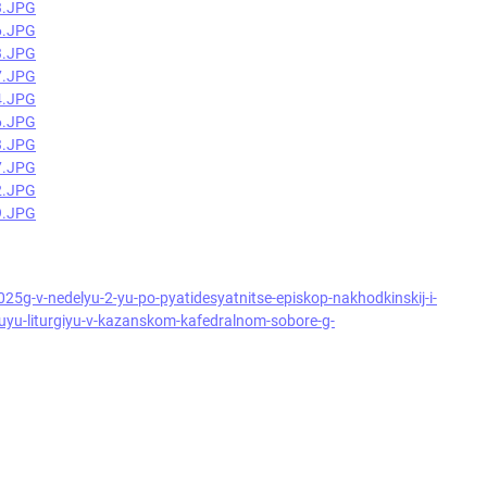
25g-v-nedelyu-2-yu-po-pyatidesyatnitse-episkop-nakhodkinskij-i-
nuyu-liturgiyu-v-kazanskom-kafedralnom-sobore-g-