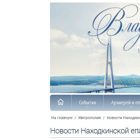
События
Архиерей и е
На главную
/
Митрополия
/
Новости Находкин
Новости Находкинской еп