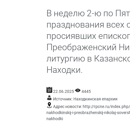
В неделю 2-ю по Пят
празднования всех с
просиявших епископ
Преображенский Ни
литургию в Казанск
Находки.
22.06.2025
4445
Источник:
Находкинская епархия
Адрес новости:
http://rpcne.ru/index.php
nakhodkinskij-i-preobrazhenskij-nikolaj-sove
nakhodki