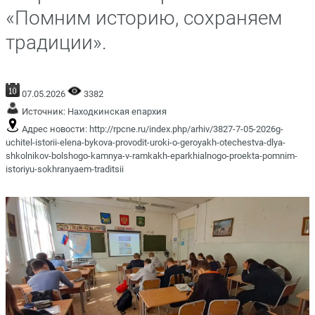
«Помним историю, сохраняем
традиции».
07.05.2026
3382
Источник:
Находкинская епархия
Адрес новости:
http://rpcne.ru/index.php/arhiv/3827-7-05-2026g-
uchitel-istorii-elena-bykova-provodit-uroki-o-geroyakh-otechestva-dlya-
shkolnikov-bolshogo-kamnya-v-ramkakh-eparkhialnogo-proekta-pomnim-
istoriyu-sokhranyaem-traditsii