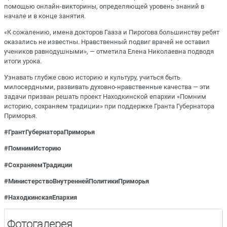
помощью онлайн-викторины, определяющей уровень знаний в
начале и в конце занятия.
«К сожалению, имена докторов Гааза и Пирогова большинству ребят
оказались не известны. Нравственный подвиг врачей не оставил
учеников равнодушными», — отметила Елена Николаевна подводя
итоги урока.
Узнавать глубже свою историю и культуру, учиться быть
милосердными, развивать духовно-нравственные качества — эти
задачи призван решать проект Находкинской епархии «Помним
историю, сохраняем традиции» при поддержке Гранта Губернатора
Приморья.
#ГрантГубернатораПриморья
#ПомнимИсторию
#СохраняемТрадиции
#
МинистерствоВнутреннейПолитики
Приморья
#НаходкинскаяЕпархия
Фотогалерея