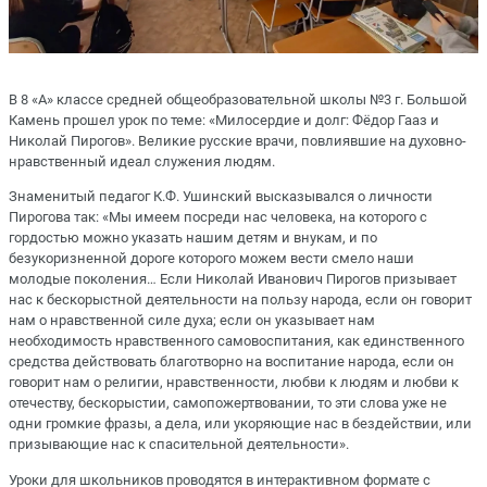
В 8 «А» классе средней общеобразовательной школы №3 г. Большой
Камень прошел урок по теме: «Милосердие и долг: Фёдор Гааз и
Николай Пирогов». Великие русские врачи, повлиявшие на духовно-
нравственный идеал служения людям.
Знаменитый педагог К.Ф. Ушинский высказывался о личности
Пирогова так: «Мы имеем посреди нас человека, на которого с
гордостью можно указать нашим детям и внукам, и по
безукоризненной дороге которого можем вести смело наши
молодые поколения… Если Николай Иванович Пирогов призывает
нас к бескорыстной деятельности на пользу народа, если он говорит
нам о нравственной силе духа; если он указывает нам
необходимость нравственного самовоспитания, как единственного
средства действовать благотворно на воспитание народа, если он
говорит нам о религии, нравственности, любви к людям и любви к
отечеству, бескорыстии, самопожертвовании, то эти слова уже не
одни громкие фразы, а дела, или укоряющие нас в бездействии, или
призывающие нас к спасительной деятельности».
Уроки для школьников проводятся в интерактивном формате с