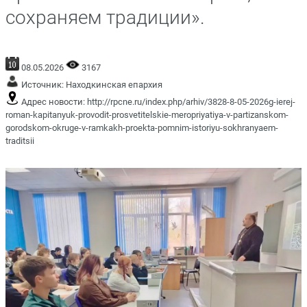
сохраняем традиции».
08.05.2026
3167
Источник:
Находкинская епархия
Адрес новости:
http://rpcne.ru/index.php/arhiv/3828-8-05-2026g-ierej-
roman-kapitanyuk-provodit-prosvetitelskie-meropriyatiya-v-partizanskom-
gorodskom-okruge-v-ramkakh-proekta-pomnim-istoriyu-sokhranyaem-
traditsii