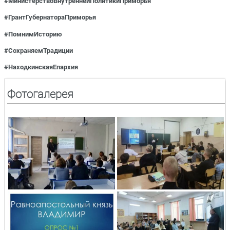
#
МинистерствоВнутреннейПолитики
Приморья
#ГрантГубернатораПриморья
#ПомнимИсторию
#СохраняемТрадиции
#НаходкинскаяЕпархия
Фотогалерея