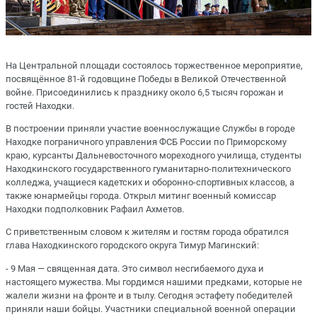
На Центральной площади состоялось торжественное мероприятие,
посвящённое 81-й годовщине Победы в Великой Отечественной
войне. Присоединились к празднику около 6,5 тысяч горожан и
гостей Находки.
В построении приняли участие военнослужащие Службы в городе
Находке пограничного управления ФСБ России по Приморскому
краю, курсанты Дальневосточного мореходного училища, студенты
Находкинского государственного гуманитарно-политехнического
колледжа, учащиеся кадетских и оборонно-спортивных классов, а
также юнармейцы города. Открыл митинг военный комиссар
Находки подполковник Рафаил Ахметов.
С приветственным словом к жителям и гостям города обратился
глава Находкинского городского округа Тимур Магинский:
- 9 Мая — священная дата. Это символ несгибаемого духа и
настоящего мужества. Мы гордимся нашими предками, которые не
жалели жизни на фронте и в тылу. Сегодня эстафету победителей
приняли наши бойцы. Участники специальной военной операции