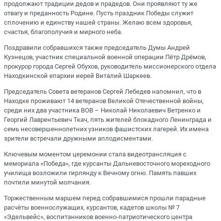
продолжают традиции дедов и прадедов. Они проявляют ту же
отвагу и преданность Родине. Пусть праздник Победы служит
сплочению и единству нашей страны. Желаю всем здоровья,
счастья, благополучия и мирного неба.
Поздравили собравшихся также председатель Думы Андрей
Кузнецов, участник специальной военной операции Пётр Дрёмов,
прокурор города Сергей Обухов, руководитель миссионерского отдела
Находкинской епархии иерей Виталий Шаркеев.
Председатель Совета ветеранов Сергей Лебедев напомнил, что в
Находке проживают 14 ветеранов Великой Отечественной войны,
среди них два участника ВОВ – Николай Николаевич Ветренко и
Георгий Лаврентьевич Ткач, пять жителей блокадного Ленинграда и
семь несовершеннолетних узников фашистских лагерей. Их имена
зрители встречали дружными аплодисментами.
Ключевым моментом церемонии стала видеотрансляция с
мемориала «Победа», где курсанты Дальневосточного мореходного
училища возложили гирлянду к Вечному огню. Память павших
почтили минутой молчания.
Торжественным маршем перед собравшимися прошли парадные
расчёты военнослужащих, курсантов, кадетов школы № 7
«Эдельвейс», воспитанников военно-патриотического центра