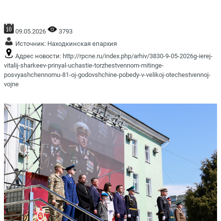
09.05.2026
3793
Источник:
Находкинская епархия
Адрес новости:
http://rpcne.ru/index.php/arhiv/3830-9-05-2026g-ierej-
vitalij-sharkeev-prinyal-uchastie-torzhestvennom-mitinge-
posvyashchennomu-81-oj-godovshchine-pobedy-v-velikoj-otechestvennoj-
vojne