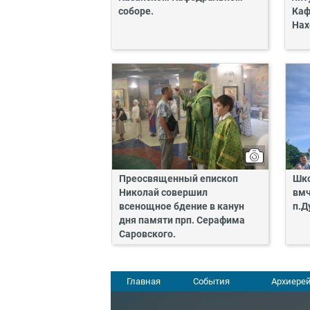
соборе.
Каф
Нах
Преосвященный епископ
Шко
Николай совершил
вмч
всенощное бдение в канун
п.Д
дня памяти прп. Серафима
Саровского.
Главная
События
Архиерей