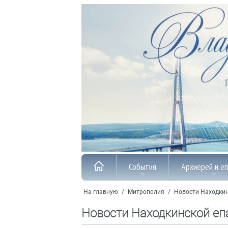
События
Архиерей и е
На главную
/
Митрополия
/
Новости Находкин
Новости Находкинской еп