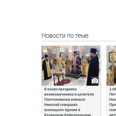
Новости по теме
В канун праздника
2.0
великомученика и целителя
Пят
Пантелеимона епископ
Нах
Николай совершил
Пре
всенощное бдение в
сов
Казанском Кафедральном
лит