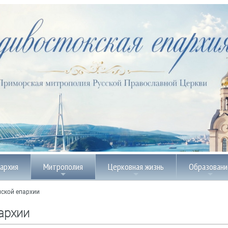
пархия
Митрополия
Церковная жизнь
Образовани
ской епархии
архии