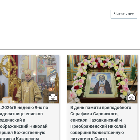
Читать все
8.2026гВ неделю 9-ю по
В день памяти преподобного
идесятнице епископ
Серафима Саровского,
одкинский и
епископ Находкинский и
ображенский Николай
Преображенский Николай
ершил Божественную
совершил Божественную
ургию в Казанском
литургию в Свято-