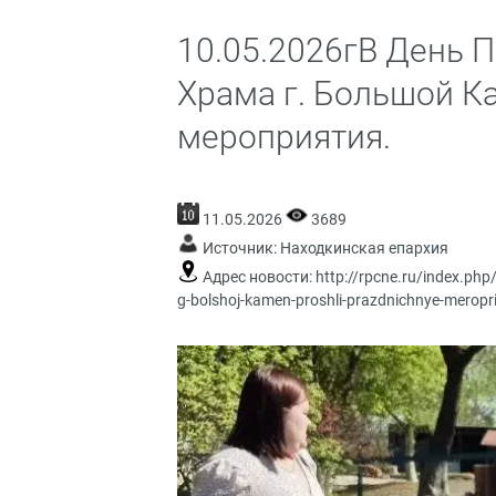
10.05.2026гВ День 
Храма г. Большой 
мероприятия.
11.05.2026
3689
Источник:
Находкинская епархия
Адрес новости:
http://rpcne.ru/index.ph
g-bolshoj-kamen-proshli-prazdnichnye-meropri