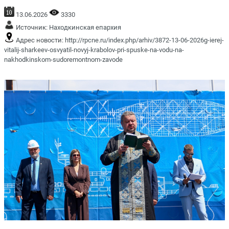
13.06.2026
3330
Источник:
Находкинская епархия
Адрес новости:
http://rpcne.ru/index.php/arhiv/3872-13-06-2026g-ierej-
vitalij-sharkeev-osvyatil-novyj-krabolov-pri-spuske-na-vodu-na-
nakhodkinskom-sudoremontnom-zavode